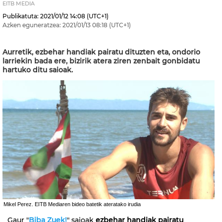
EITB MEDIA
Publikatuta:
2021/01/12
14:08
(UTC+1)
Azken eguneratzea:
2021/01/13
08:18
(UTC+1)
Aurretik, ezbehar handiak pairatu dituzten eta, ondorio
larriekin bada ere, bizirik atera ziren zenbait gonbidatu
hartuko ditu saioak.
Mikel Perez. EITB Mediaren bideo batetik ateratako irudia
Gaur "
Biba Zuek!
" saioak
ezbehar handiak pairatu