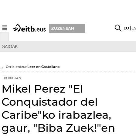
☰
EU
E
ZUZENEAN
SAIOAK
Orria entzun
Leer en Castellano
18:00ETAN
Mikel Perez "El
Conquistador del
Caribe"ko irabazlea,
gaur, "Biba Zuek!"en