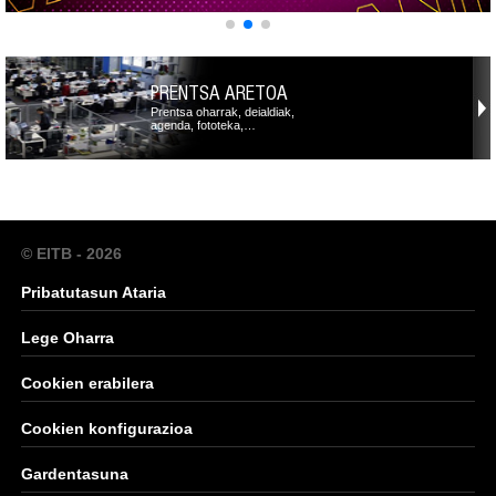
PRENTSA ARETOA
Prentsa oharrak, deialdiak,
agenda, fototeka,…
© EITB - 2026
Pribatutasun Ataria
Lege Oharra
Cookien erabilera
Cookien konfigurazioa
Gardentasuna