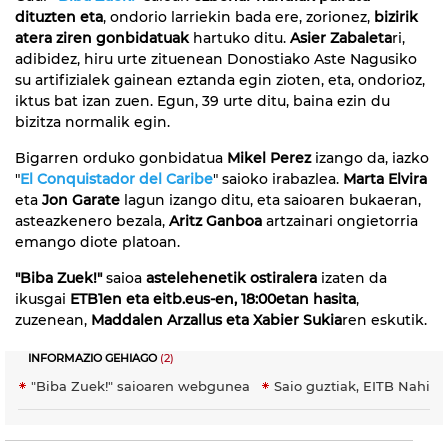
dituzten
eta
, ondorio larriekin bada ere, zorionez,
bizirik
atera ziren gonbidatuak
hartuko ditu.
Asier Zabaleta
ri,
adibidez, hiru urte zituenean Donostiako Aste Nagusiko
su artifizialek gainean eztanda egin zioten, eta, ondorioz,
iktus bat izan zuen. Egun, 39 urte ditu, baina ezin du
bizitza normalik egin.
Bigarren orduko gonbidatua
Mikel Perez
izango da, iazko
"
El Conquistador del Caribe
" saioko irabazlea.
Marta Elvira
eta
Jon Garate
lagun izango ditu, eta saioaren bukaeran,
asteazkenero bezala,
Aritz Ganboa
artzainari ongietorria
emango diote platoan.
"Biba Zuek!"
saioa
astelehenetik ostiralera
izaten da
ikusgai
ETB1en eta eitb.eus-en, 18:00etan hasita
,
zuzenean,
Maddalen Arzallus eta Xabier Sukia
ren eskutik.
INFORMAZIO GEHIAGO
(2)
"Biba Zuek!" saioaren webgunea
Saio guztiak, EITB Nahier