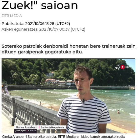
Zuek!" saioan
EITB MEDIA
Publikatuta:
2021/10/06
13:28
(UTC+2)
Azken eguneratzea:
2021/10/07
00:37
(UTC+2)
Soterako patroiak denboraldi honetan bere traineruak zain
dituen garaipenak gogoratuko ditu.
Gorka Aranberri Santurtziko patroia. EITB Mediaren bideo batetik ateratako irudia