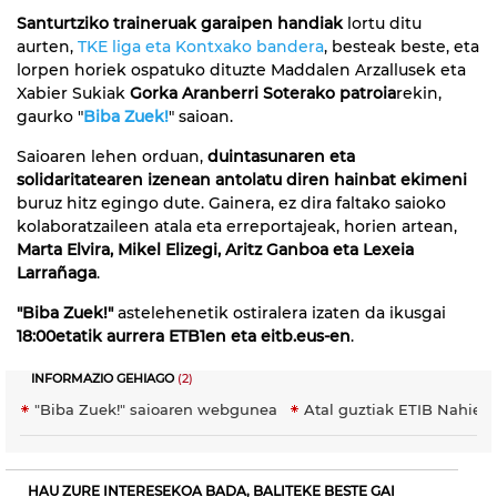
Santurtziko traineruak garaipen handiak
lortu ditu
aurten,
TKE liga eta Kontxako bandera
, besteak beste, eta
lorpen horiek ospatuko dituzte Maddalen Arzallusek eta
Xabier Sukiak
Gorka Aranberri Soterako patroia
rekin,
gaurko "
Biba Zuek!
" saioan.
Saioaren lehen orduan,
duintasunaren eta
solidaritatearen izenean antolatu diren hainbat ekimeni
buruz hitz egingo dute. Gainera, ez dira faltako saioko
kolaboratzaileen atala eta erreportajeak, horien artean,
Marta Elvira, Mikel Elizegi, Aritz Ganboa eta Lexeia
Larrañaga
.
"Biba Zuek!"
astelehenetik ostiralera izaten da ikusgai
18:00etatik aurrera ETB1en eta eitb.eus-en
.
INFORMAZIO GEHIAGO
(2)
"Biba Zuek!" saioaren webgunea
Atal guztiak ETIB Nahier
HAU ZURE INTERESEKOA BADA, BALITEKE BESTE GAI