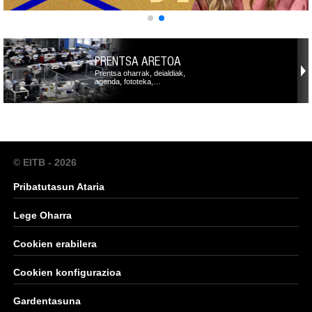
PRENTSA ARETOA
Prentsa oharrak, deialdiak,
agenda, fototeka,…
© EITB - 2026
Pribatutasun Ataria
Lege Oharra
Cookien erabilera
Cookien konfigurazioa
Gardentasuna