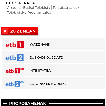
HAUEK ERE IZATEA
Arrauna
Euskal Telebista
Telebista saioak
Telebistako Programazioa
WAZEMANK
EUSKADI QUÉDATE
INTIMITATEAN
ESTO NO ES NORMAL
PROPOSAMENAK