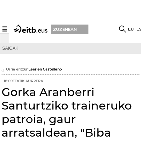
☰
EU
E
ZUZENEAN
SAIOAK
Orria entzun
Leer en Castellano
18:00ETATIK AURRERA
Gorka Aranberri
Santurtziko traineruko
patroia, gaur
arratsaldean, "Biba