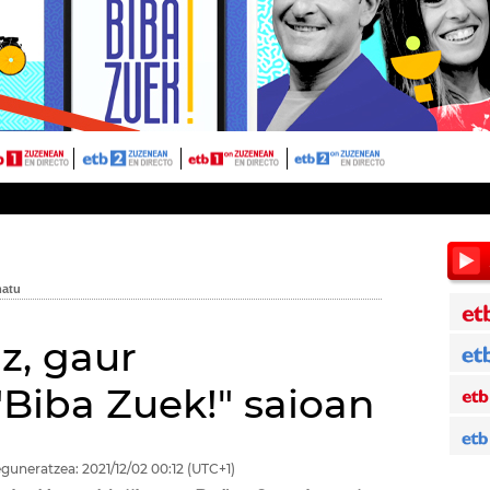
z, gaur
"Biba Zuek!" saioan
guneratzea:
2021/12/02
00:12
(UTC+1)