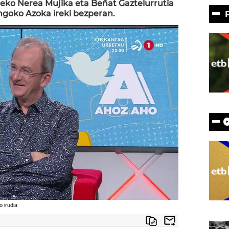
eko Nerea Mujika eta Beñat Gaztelurrutia
ngoko Azoka ireki bezperan.
 irudia