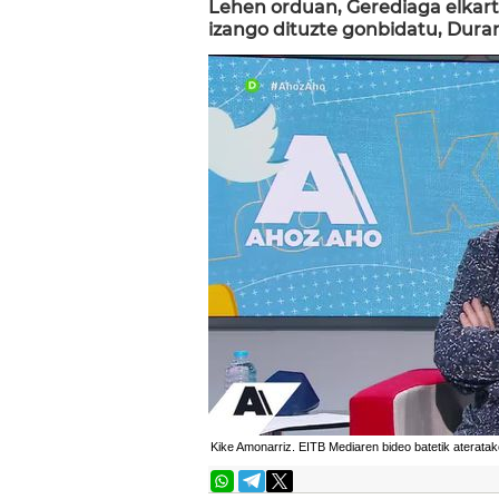
Lehen orduan, Gerediaga elkart
izango dituzte gonbidatu, Dura
Kike Amonarriz. EITB Mediaren bideo batetik ateratako