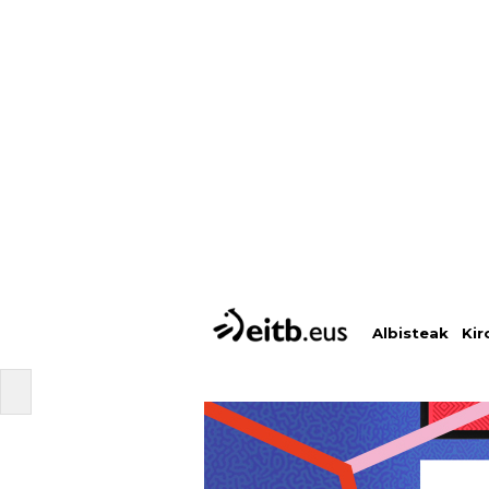
Albisteak
Kir