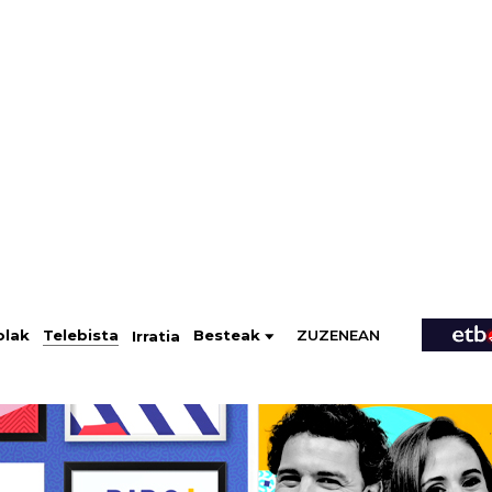
ZUZENEAN
Telebista
Besteak
olak
Irratia