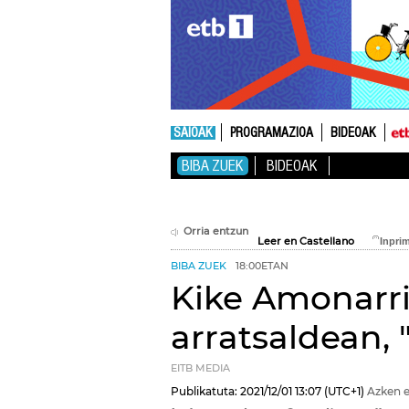
SAIOAK
PROGRAMAZIOA
BIDEOAK
BIBA ZUEK
BIDEOAK
Orria entzun
Leer en Castellano
BIBA ZUEK
18:00ETAN
Kike Amonarri
arratsaldean, 
EITB MEDIA
Publikatuta:
2021/12/01
13:07
(UTC+1)
Azken e