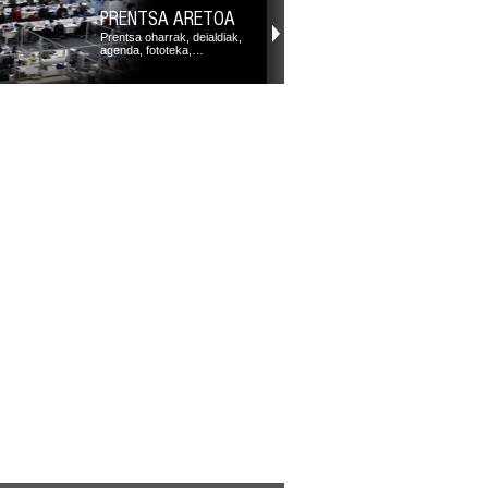
PRENTSA ARETOA
Prentsa oharrak, deialdiak,
agenda, fototeka,…