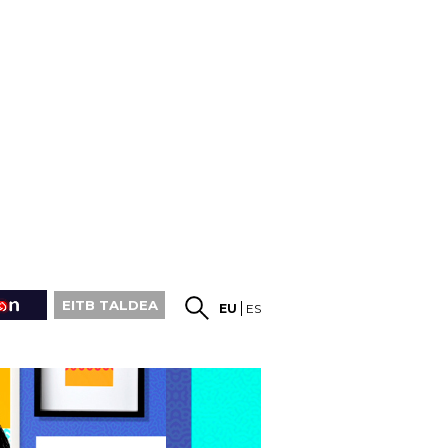
EITB TALDEA
EU
ES