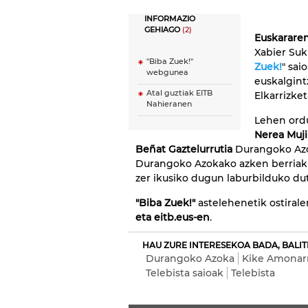
INFORMAZIO
GEHIAGO
(2)
Euskarare
Xabier Su
"Biba Zuek!"
Zuek!
" sai
webgunea
euskalgint
Atal guztiak EITB
Elkarrizke
Nahieranen
Lehen ord
Nerea Muj
Beñat Gaztelurrutia
Durangoko Azok
Durangoko Azokako azken berriak e
zer ikusiko dugun laburbilduko dut
"Biba Zuek!"
astelehenetik ostirale
eta eitb.eus-en
.
HAU ZURE INTERESEKOA BADA, BALIT
Durangoko Azoka
Kike Amonarr
Telebista saioak
Telebista