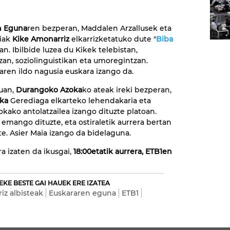
n Eguna
ren bezperan, Maddalen Arzallusek eta
kiak
Kike Amonarriz
elkarrizketatuko dute "
Biba
oan. Ibilbide luzea du Kikek telebistan,
zan, soziolinguistikan eta umoregintzan.
taren ildo nagusia euskara izango da.
uan,
Durangoko Azoka
ko ateak ireki bezperan,
ika
Gerediaga elkarteko lehendakaria eta
ako antolatzailea izango dituzte platoan.
mango dituzte, eta ostiraletik aurrera bertan
e. Asier Maia izango da bidelaguna.
ra izaten da ikusgai,
18:00etatik aurrera, ETB1en
EKE BESTE GAI HAUEK ERE IZATEA
iz albisteak
Euskararen eguna
ETB1