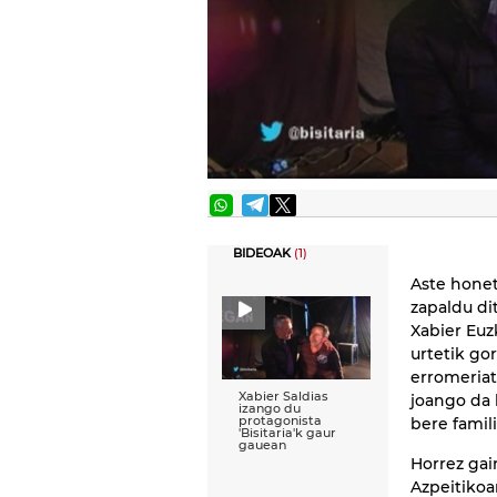
BIDEOAK
(1)
Aste honet
zapaldu di
Xabier Euz
urtetik go
erromeriata
Xabier Saldias
joango da 
izango du
protagonista
bere famil
'Bisitaria'k gaur
gauean
Horrez gai
Azpeitikoa