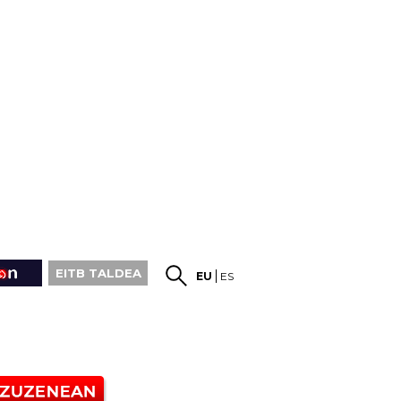
EITB TALDEA
EU
ES