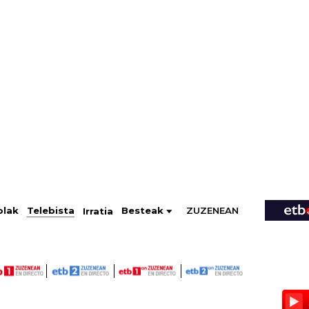
ZUZENEAN
Telebista
Besteak
olak
Irratia