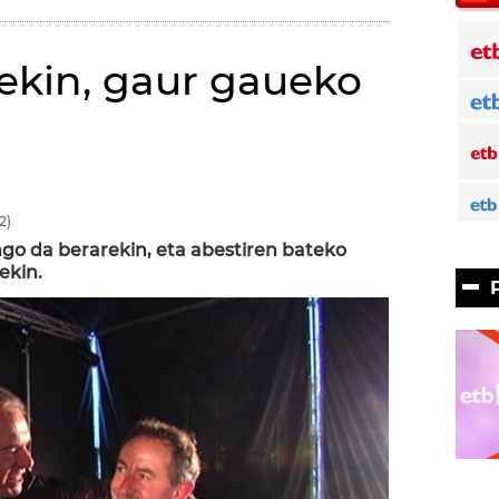
sekin, gaur gaueko
2)
go da berarekin, eta abestiren bateko
ekin.