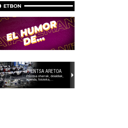
ETBON
PRENTSA ARETOA
Prentsa oharrak, deialdiak,
agenda, fototeka,…