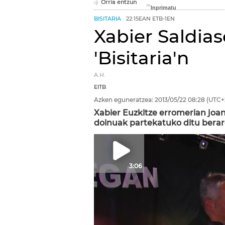
Orria entzun
BISITARIA
22:15EAN ETB-1EN
Xabier Saldia
'Bisitaria'n
A.H.
EITB
Azken eguneratzea:
2013/05/22
08:28
(UTC+
Xabier Euzkitze erromerian joan
doinuak partekatuko ditu berar
3:06