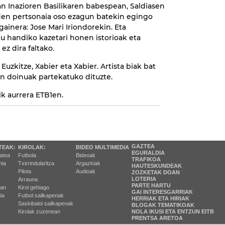
San Inazioren Basilikaren babespean, Saldiasen
en pertsonaia oso ezagun batekin egingo
gainera: Jose Mari Iriondorekin. Eta
 handiko kazetari honen istorioak eta
ez dira faltako.
 Euzkitze, Xabier eta Xabier. Artista biak bat
ren doinuak partekatuko dituzte.
tik aurrera ETB1en.
GAZTEA
TEAK:
KIROLAK:
BIDEO MULTIMEDIA
EGURALDIA
tatea
Futbola
Bideoak
TRAFIKOA
ia
Txirrindularitza
Argazkiak
HAUTESKUNDEAK
Pilota
Audioak
ZOZKETAK DOAN
LOTERIA
Arrauna
PARTE HARTU
ran
Kirol gehiago
GAI INTERESGARRIAK
ia
Futbol sailkapenak
HERRIAK ETA HIRIAK
Saskibaloi sailkapenak
BLOGAK TEMATIKOAK
Kirolak zuzenean
NOLA IKUSI ETA ENTZUN EITB
PRENTSA ARETOA