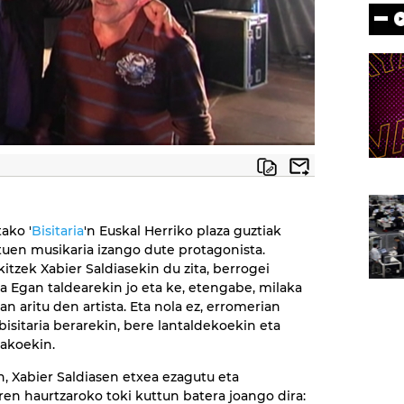
ako '
Bisitaria
'n Euskal Herriko plaza guztiak
tuen musikaria izango dute protagonista.
kitzek Xabier Saldiasekin du zita, berrogei
ra Egan taldearekin jo eta ke, etengabe, milaka
n aritu den artista. Eta nola ez, erromerian
bisitaria berarekin, bere lantaldekoekin eta
iakoekin.
n, Xabier Saldiasen etxea ezagutu eta
ren haurtzaroko toki kuttun batera joango dira: