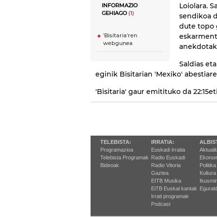
Loiolara. 
INFORMAZIO
GEHIAGO
(1)
sendikoa d
dute topo 
eskarmentu
'Bisitaria'ren
webgunea
anekdotak 
Saldias eta
eginik Bisitarian 'Mexiko' abestia
'Bisitaria' gaur emitituko da 22:15e
TELEBISTA:
IRRATIA:
ALBIS
Programazioa
Euskadi Irratia
Aktuali
Telebista Programak
Radio Euskadi
Ekonom
Bideoak
Radio Vitoria
Politika
Gaztea
Kultura
EITB Musika
Ikusmi
EiTB Euskal kantak
Egurald
Irrati programak
Podcast