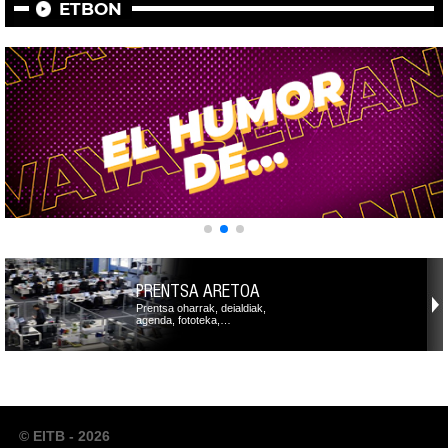
ETBON
PRENTSA ARETOA
Prentsa oharrak, deialdiak,
agenda, fototeka,…
© EITB - 2026