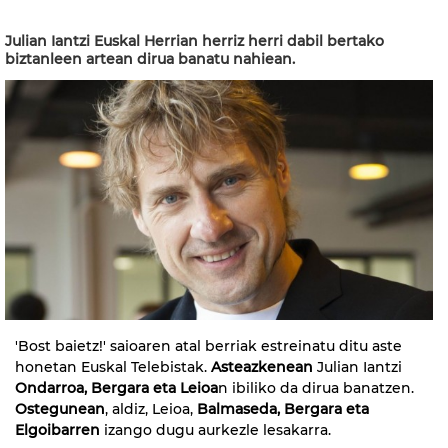
Julian Iantzi Euskal Herrian herriz herri dabil bertako
biztanleen artean dirua banatu nahiean.
'Bost baietz!' saioaren atal berriak estreinatu ditu aste
honetan Euskal Telebistak.
Asteazkenean
Julian Iantzi
Ondarroa, Bergara eta Leioa
n ibiliko da dirua banatzen.
Ostegunean
, aldiz, Leioa,
Balmaseda, Bergara eta
Elgoibarren
izango dugu aurkezle lesakarra.