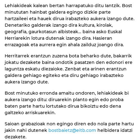
Lehiakideak kalean bertan harrapatuko ditu Iantzik. Bost
minututan hainbat galdera egingo dizkie parte
hartzaileei eta hauek dirua irabazteko aukera izango dute.
Denetariko galderak izango dira kultura, kirolak,
geografia, gaurkotasun albisteak… baina asko Euskal
Herriarekin lotura dutenak izango dira. Hasieran
errazagoak eta aurrera egin ahala zailduz joango dira.
Herritarrek erantzun zuzena bota beharko dute, bakarrik
jokatu dezakete baina ondotik pasatzen den edonori ere
laguntza eskatu diezaioke. Zenbat eta arinen erantzun
galdera gehiago egiteko eta diru gehiago irabazteko
aukera izango dute.
Bost minutuko erronda amaitu ondoren, lehiakideak bi
aukera izango ditu: diruarekin planto egin edo proba
baten parte hartu lortutako dirua bikoiztu edo dena
galtzeko arriskuarekin.
Saioan grabazioak non egingo diren edo nola parte hartu
jakin nahi dutenek
bostbaietz@eitb.com
helbidera idatzi
dezakete.