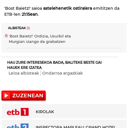
'Bost Baietz!' saioa
astelehenetik ostiralera
emititzen da
ETB-1en
21:15ean
.
ALBISTEAK
(1)
'Bost Baietz!' Ordizia, Usurbil eta
Murgian izango da grabatzen
HAU ZURE INTERESEKOA BADA, BALITEKE BESTE GAI
HAUEK ERE IZATEA
Leioa albisteak
Ondarroa argazkiak
KIROLAK
INSPECTORA MARLEAU: GRAND HOTEL