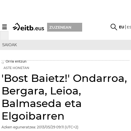
☰
EU
E
ZUZENEAN
SAIOAK
Orria entzun
ASTE HONETAN
'Bost Baietz!' Ondarroa,
Bergara, Leioa,
Balmaseda eta
Elgoibarren
Azken eguneratzea:
2013/05/29
09:11
(UTC+2)