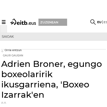
☰
EU
E
ZUZENEAN
SAIOAK
Orria entzun
GAUR GAUEAN
Adrien Broner, egungo
boxeolaririk
ikusgarriena, 'Boxeo
Izarrak'en
A.H.