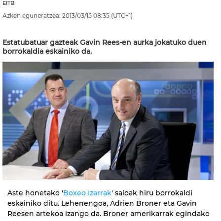
EITB
Azken eguneratzea:
2013/03/15
08:35
(UTC+1)
Estatubatuar gazteak Gavin Rees-en aurka jokatuko duen
borrokaldia eskainiko da.
Aste honetako '
Boxeo Izarrak
' saioak hiru borrokaldi
eskainiko ditu. Lehenengoa, Adrien Broner eta Gavin
Reesen artekoa izango da. Broner amerikarrak egindako