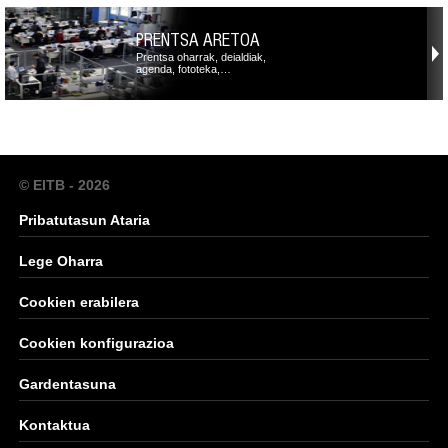
PRENTSA ARETOA
Prentsa oharrak, deialdiak,
agenda, fototeka,…
© EITB - 2026
Pribatutasun Ataria
Lege Oharra
Cookien erabilera
Cookien konfigurazioa
Gardentasuna
Kontaktua