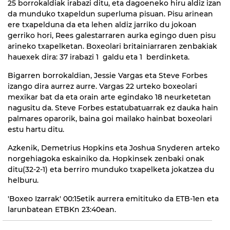
25 borrokaldiak irabazi ditu, eta dagoeneko hiru aldiz izan
da munduko txapeldun superluma pisuan. Pisu arinean
ere txapelduna da eta lehen aldiz jarriko du jokoan
gerriko hori, Rees galestarraren aurka egingo duen pisu
arineko txapelketan. Boxeolari britainiarraren zenbakiak
hauexek dira: 37 irabazi 1 galdu eta 1 berdinketa.
Bigarren borrokaldian, Jessie Vargas eta Steve Forbes
izango dira aurrez aurre. Vargas 22 urteko boxeolari
mexikar bat da eta orain arte egindako 18 neurketetan
nagusitu da. Steve Forbes estatubatuarrak ez dauka hain
palmares oparorik, baina goi mailako hainbat boxeolari
estu hartu ditu.
Azkenik, Demetrius Hopkins eta Joshua Snyderen arteko
norgehiagoka eskainiko da. Hopkinsek zenbaki onak
ditu(32-2-1) eta berriro munduko txapelketa jokatzea du
helburu.
'Boxeo Izarrak' 00:15etik aurrera emitituko da ETB-1en eta
larunbatean ETBKn 23:40ean.