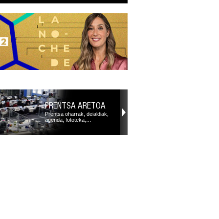
PRENTSA ARETOA
Prentsa oharrak, deialdiak,
agenda, fototeka,…