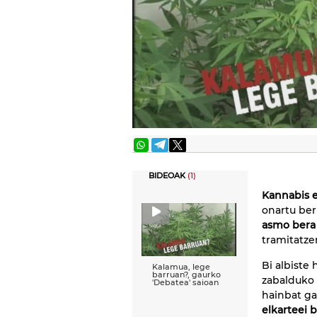
BIDEOAK
(1)
Kannabis e
onartu ber
asmo bera
tramitatzen
Bi albiste
Kalamua, lege
barruan?, gaurko
zabalduko 
'Debatea' saioan
hainbat ga
elkarteei 