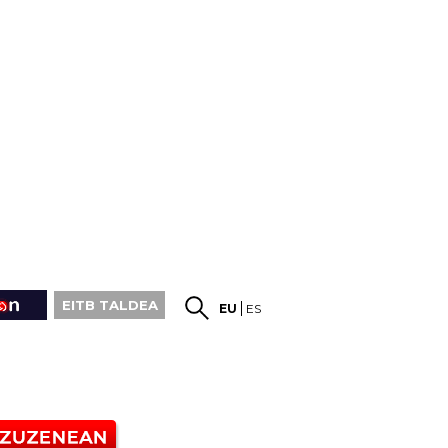
EITB TALDEA
EU
ES