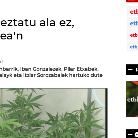
ztatu ala ez,
ea'n
2)
barrik, Iban Gonzalezek, Pilar Etxabek,
elayk eta Itziar Sorozabalek hartuko dute