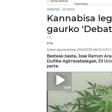
Orria entzun
DEBATEA
22:15EAN
Kannabisa lege
gaurko 'Debat
A.E.
EITB
Azken eguneratzea:
2014/05/15
08:00
(UTC+
Besteak beste, Jose Ramon Aran
Duñike Agirrezabalagak, Eli Urc
parte.
0:09