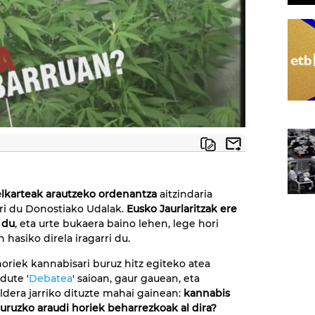
lkarteak arautzeko ordenantza
aitzindaria
ri du Donostiako Udalak.
Eusko Jaurlaritzak ere
 du
, eta urte bukaera baino lehen, lege hori
 hasiko direla iragarri du.
 horiek kannabisari buruz hitz egiteko atea
dute '
Debatea
' saioan, gaur gauean, eta
ldera jarriko dituzte mahai gainean:
kannabis
buruzko araudi horiek beharrezkoak al dira?