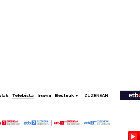
ZUZENEAN
Telebista
Besteak
olak
Irratia