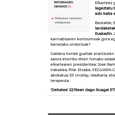
Elkarteez 
INFORMAZIO
GEHIAGO
(1)
legeztatu 
edo kalte 
'Debatea' saioaren
Bestalde, 
webgunea
landaketak
Euskadin
.
kannabisaren kontsumoak gora egi
benetako ondorioak?
Galdera horiek guztiak erantzuten
saiora etorriko diren honako sola
elkartearen presidentea; Jose Ramo
irakaslea; Pilar Etxabe, FEGUIAPA
abokatua; Eli Urcelay, idazkaria, et
terapeuta.
'Debatea' 22:15ean dago ikusgai ET