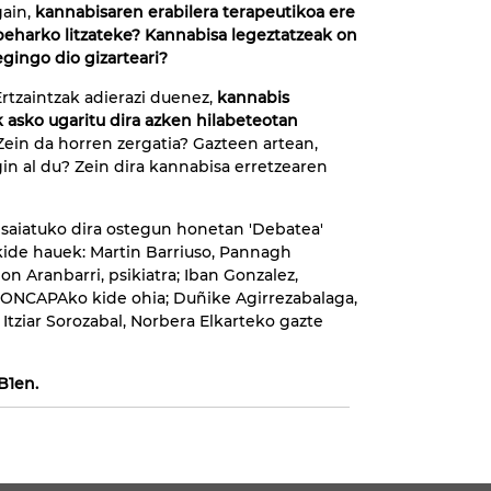
gain,
kannabisaren erabilera terapeutikoa ere
beharko litzateke? Kannabisa legeztatzeak on
egingo dio gizarteari?
Ertzaintzak adierazi duenez,
kannabis
 asko ugaritu dira azken hilabeteotan
 Zein da horren zergatia? Gazteen artean,
n al du? Zein dira kannabisa erretzearen
 saiatuko dira ostegun honetan 'Debatea'
skide hauek: Martin Barriuso, Pannagh
n Aranbarri, psikiatra; Iban Gonzalez,
-CONCAPAko kide ohia; Duñike Agirrezabalaga,
a Itziar Sorozabal, Norbera Elkarteko gazte
B1en.