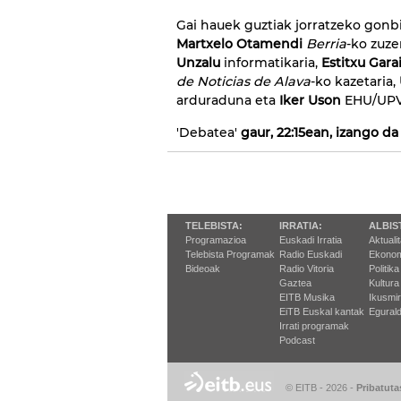
Gai hauek guztiak jorratzeko gonb
Martxelo Otamendi
Berria
-ko zuze
Unzalu
informatikaria,
Estitxu Gara
de Noticias de Alava
-ko kazetaria,
arduraduna eta
Iker Uson
EHU/UPVk
'Debatea'
gaur, 22:15ean, izango da
TELEBISTA:
IRRATIA:
ALBIS
Programazioa
Euskadi Irratia
Aktuali
Telebista Programak
Radio Euskadi
Ekonom
Bideoak
Radio Vitoria
Politika
Gaztea
Kultura
EITB Musika
Ikusmi
EiTB Euskal kantak
Egurald
Irrati programak
Podcast
© EITB - 2026
-
Pribatuta