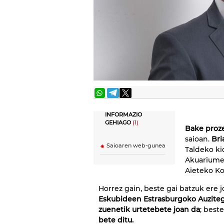
INFORMAZIO
GEHIAGO
(1)
Bake proz
saioan.
Bri
Saioaren web-gunea
Taldeko ki
Akuariume
Aieteko Ko
Horrez gain, beste gai batzuk ere j
Eskubideen Estrasburgoko Auzitegi
zuenetik urtetebete joan da
; beste
bete ditu.