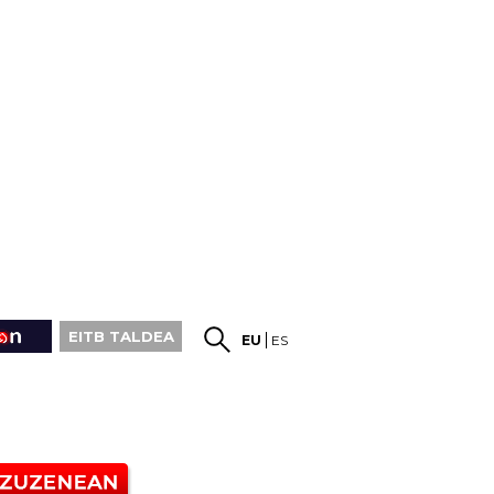
EITB TALDEA
EU
ES