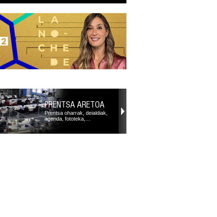
PRENTSA ARETOA
Prentsa oharrak, deialdiak,
agenda, fototeka,…