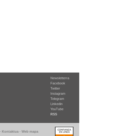
Newsletterra
Facebook
Twitter
Instagram
Telegram
Linkedin
YouTube
RSS
-
Kontaktua
-
Web mapa