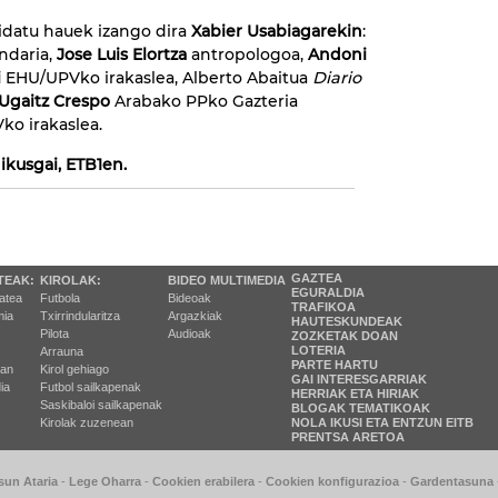
idatu hauek izango dira
Xabier Usabiagarekin
:
ndaria,
Jose Luis Elortza
antropologoa,
Andoni
i
EHU/UPVko irakaslea, Alberto Abaitua
Diario
Ugaitz Crespo
Arabako PPko Gazteria
o irakaslea.
 ikusgai, ETB1en.
GAZTEA
TEAK:
KIROLAK:
BIDEO MULTIMEDIA
EGURALDIA
tatea
Futbola
Bideoak
TRAFIKOA
ia
Txirrindularitza
Argazkiak
HAUTESKUNDEAK
Pilota
Audioak
ZOZKETAK DOAN
LOTERIA
Arrauna
PARTE HARTU
ran
Kirol gehiago
GAI INTERESGARRIAK
ia
Futbol sailkapenak
HERRIAK ETA HIRIAK
Saskibaloi sailkapenak
BLOGAK TEMATIKOAK
Kirolak zuzenean
NOLA IKUSI ETA ENTZUN EITB
PRENTSA ARETOA
sun Ataria
-
Lege Oharra
-
Cookien erabilera
-
Cookien konfigurazioa
-
Gardentasuna