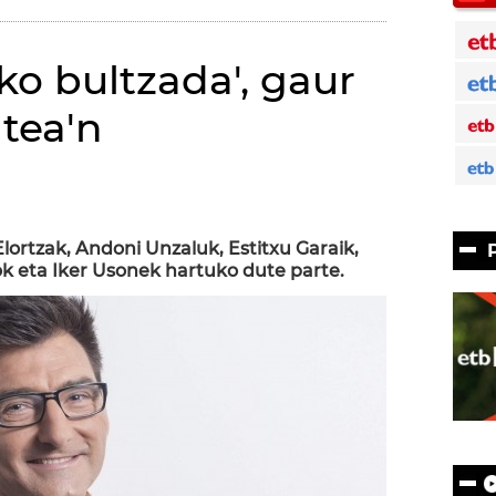
ko bultzada', gaur
tea'n
)
lortzak, Andoni Unzaluk, Estitxu Garaik,
k eta Iker Usonek hartuko dute parte.