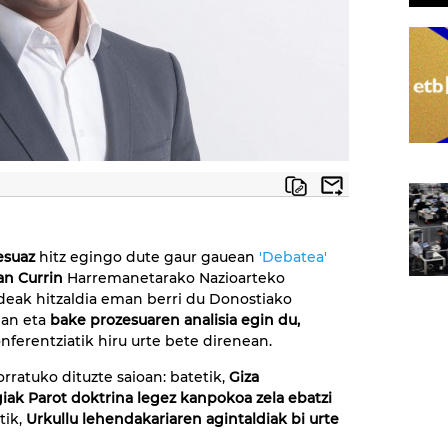
esuaz
hitz egingo dute gaur gauean
'Debatea'
an Currin
Harremanetarako Nazioarteko
deak hitzaldia eman berri du Donostiako
an eta
bake prozesuaren analisia egin du,
nferentziatik hiru urte bete direnean.
orratuko dituzte saioan: batetik,
Giza
ak Parot doktrina legez kanpokoa zela ebatzi
tik,
Urkullu lehendakariaren agintaldiak bi urte