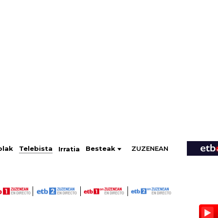
ZUZENEAN
Telebista
Besteak
olak
Irratia