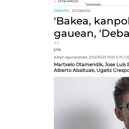
Orria entzun
DEBATEA
EZTABAIDA
'Bakea, kanpo
gauean, 'Deba
A.E.
EITB
Azken eguneratzea:
2014/10/23
11:00
(UTC+2
Martxelo Otamendik, Jose Luis E
Alberto Abaituak, Ugaitz Crespo