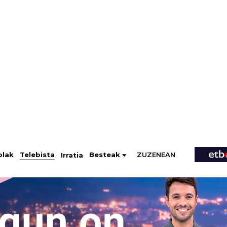
ZUZENEAN
Telebista
Besteak
olak
Irratia