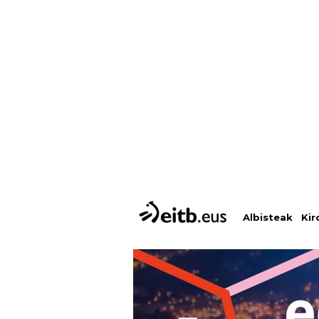
Albisteak
Kir