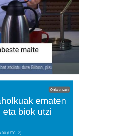
Orria entzun
 aholkuak ematen
eta biok utzi
8:00
(UTC+2)