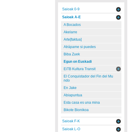
Saioak 0-9
Saioak A-E
A Bocados
Akelarre
Arte[faktua]
Atrápame si puedes
Biba Zuek
Egun on Euskadi
EiTB Kultura Transit
El Conquistador del Fin del Mu
ndo
En Jake
Abiapuntua
Esta casa es una mina
Bikote Bionikoa
Saioak F-K
Saioak L-O