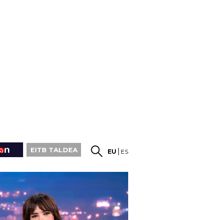
EITB TALDEA
EU
ES