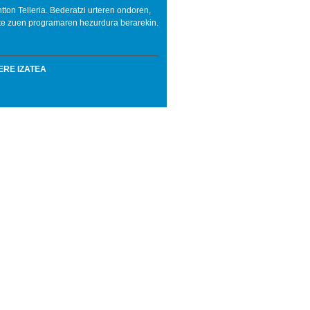
tton Telleria. Bederatzi urteren ondoren,
te zuen programaren hezurdura berarekin.
ERE IZATEA