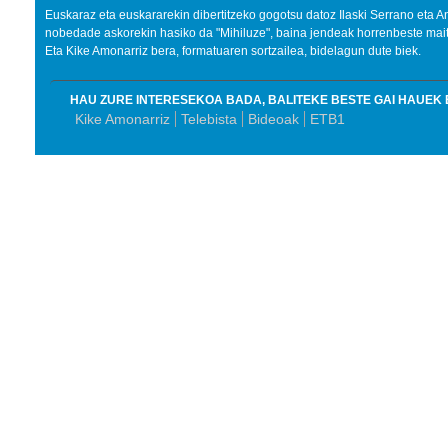
Euskaraz eta euskararekin dibertitzeko gogotsu datoz Ilaski Serrano eta An
nobedade askorekin hasiko da "Mihiluze", baina jendeak horrenbeste mai
Eta Kike Amonarriz bera, formatuaren sortzailea, bidelagun dute biek.
HAU ZURE INTERESEKOA BADA, BALITEKE BESTE GAI HAUEK 
Kike Amonarriz
Telebista
Bideoak
ETB1