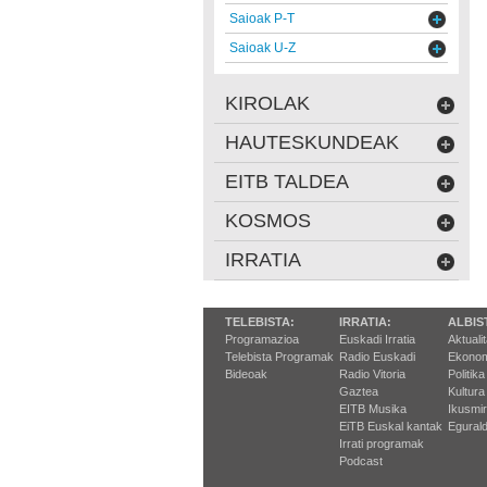
Saioak P-T
Saioak U-Z
KIROLAK
HAUTESKUNDEAK
EITB TALDEA
KOSMOS
IRRATIA
TELEBISTA:
IRRATIA:
ALBIS
Programazioa
Euskadi Irratia
Aktuali
Telebista Programak
Radio Euskadi
Ekonom
Bideoak
Radio Vitoria
Politika
Gaztea
Kultura
EITB Musika
Ikusmi
EiTB Euskal kantak
Egurald
Irrati programak
Podcast