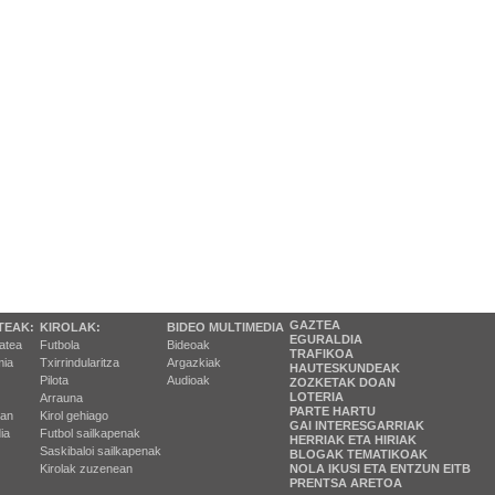
GAZTEA
TEAK:
KIROLAK:
BIDEO MULTIMEDIA
EGURALDIA
tatea
Futbola
Bideoak
TRAFIKOA
ia
Txirrindularitza
Argazkiak
HAUTESKUNDEAK
Pilota
Audioak
ZOZKETAK DOAN
LOTERIA
Arrauna
PARTE HARTU
ran
Kirol gehiago
GAI INTERESGARRIAK
ia
Futbol sailkapenak
HERRIAK ETA HIRIAK
Saskibaloi sailkapenak
BLOGAK TEMATIKOAK
Kirolak zuzenean
NOLA IKUSI ETA ENTZUN EITB
PRENTSA ARETOA