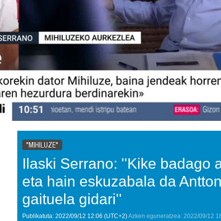
"MIHILUZE"
Ilaski Serrano: ''Kike badago
eta hain eskuzabala da Antton 
gaituela gidari''
Publikatuta:
2022/09/12
12:06
(UTC+2)
Azken eguneratzea:
2022/09/12
1