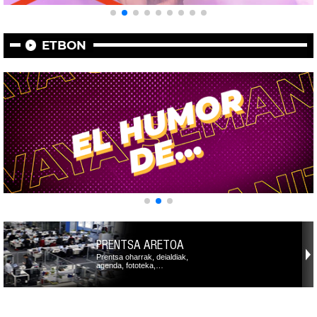
ETBON
PRENTSA ARETOA
Prentsa oharrak, deialdiak,
agenda, fototeka,…