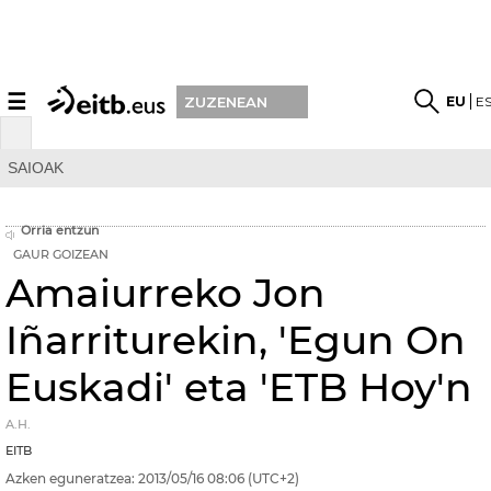
☰
EU
E
ZUZENEAN
SAIOAK
Orria entzun
GAUR GOIZEAN
Amaiurreko Jon
Iñarriturekin, 'Egun On
Euskadi' eta 'ETB Hoy'n
A.H.
EITB
Azken eguneratzea:
2013/05/16
08:06
(UTC+2)