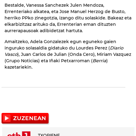
Bestalde, Vanessa Sanchezek Julen Mendoza,
Errenteriako alkatea, eta Jose Manuel Herzog de Busto,
herriko PPko zinegotzia, izango ditu solaskide. Bakeaz eta
elkarbizitzaz arituko da, Errenterian eman dituzten
aurrerapausoak adibidetzat hartuta.
Amaitzeko, Adela Gonzalezek egun eguneko gaien
inguruko solasaldia gidatuko du Lourdes Perez (
Diario
Vasco
), Juan Carlos de Julian (Onda Cero), Miriam Vazquez
(Grupo Noticias) eta Iñaki Petxarroman (
Berria
)
kazetariekin.
TXORIENE