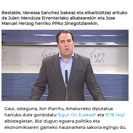
Bestalde, Vanessa Sanchez bakeaz eta elkarbizitzaz arituko
da Julen Mendoza Errenteriako alkatearekin eta Jose
Manuel Herzog herriko PPko zinegotziarekin.
Gaur, osteguna, Jon Iñarritu, Amaiurreko diputatua
hartuko dute gonbidatu '
Egun On Euskadi
' eta '
ETB Hoy
'
albistegietan. Bizi dugun egoera politiko eta
ekonomikoaren gaineko hausnarketa sakona egingo du.