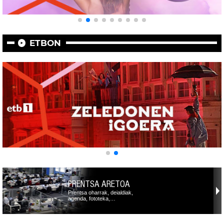
ETBON
PRENTSA ARETOA
Prentsa oharrak, deialdiak,
agenda, fototeka,…