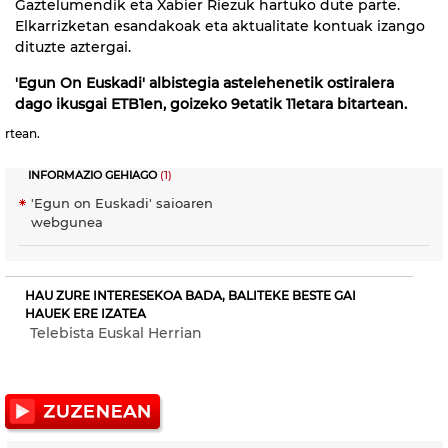
Gaztelumendik eta Xabier Riezuk hartuko dute parte.
Elkarrizketan esandakoak eta aktualitate kontuak izango
dituzte aztergai.
'Egun On Euskadi' albistegia astelehenetik ostiralera
dago ikusgai ETB1en, goizeko 9etatik 11etara bitartean.
rtean.
INFORMAZIO GEHIAGO
(1)
'Egun on Euskadi' saioaren
webgunea
HAU ZURE INTERESEKOA BADA, BALITEKE BESTE GAI
HAUEK ERE IZATEA
Telebista Euskal Herrian