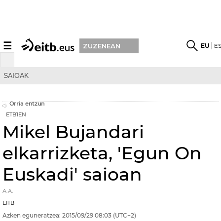
☰
EU
E
ZUZENEAN
SAIOAK
Orria entzun
ETB1EN
Mikel Bujandari
elkarrizketa, 'Egun On
Euskadi' saioan
A.A.
EITB
Azken eguneratzea:
2015/09/29
08:03
(UTC+2)