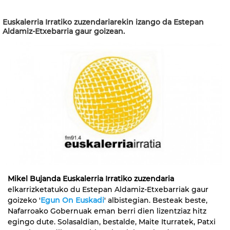
Euskalerria Irratiko zuzendariarekin izango da Estepan
Aldamiz-Etxebarria gaur goizean.
Mikel Bujanda Euskalerria Irratiko zuzendaria
elkarrizketatuko du Estepan Aldamiz-Etxebarriak gaur
goizeko '
Egun On Euskadi
' albistegian. Besteak beste,
Nafarroako Gobernuak eman berri dien lizentziaz hitz
egingo dute. Solasaldian, bestalde, Maite Iturratek, Patxi