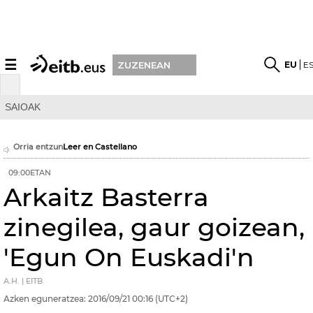
☰
EU
E
ZUZENEAN
SAIOAK
Orria entzun
Leer en Castellano
09:00ETAN
Arkaitz Basterra
zinegilea, gaur goizean,
'Egun On Euskadi'n
A.H. | EITB
Azken eguneratzea:
2016/09/21
00:16
(UTC+2)