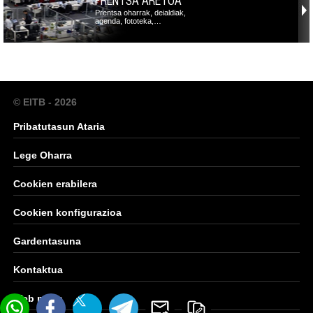
PRENTSA ARETOA
Prentsa oharrak, deialdiak,
agenda, fototeka,…
© EITB - 2026
Pribatutasun Ataria
Lege Oharra
Cookien erabilera
Cookien konfigurazioa
Gardentasuna
Kontaktua
Web mapa