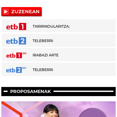
TXIRRINDULARITZA;
TELEBERRI
IRABAZI ARTE
TELEBERRI
PROPOSAMENAK