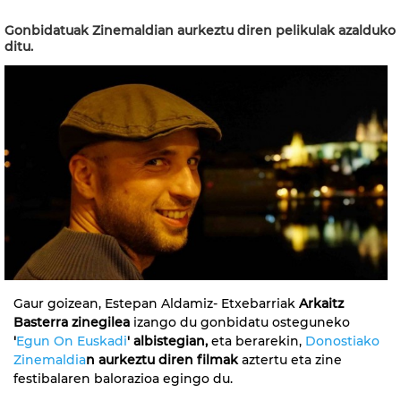
Gonbidatuak Zinemaldian aurkeztu diren pelikulak azalduko
ditu.
Gaur goizean, Estepan Aldamiz- Etxebarriak
Arkaitz
Basterra zinegilea
izango du gonbidatu osteguneko
'
Egun On Euskadi
' albistegian,
eta berarekin,
Donostiako
Zinemaldia
n aurkeztu diren filmak
aztertu eta zine
festibalaren balorazioa egingo du.