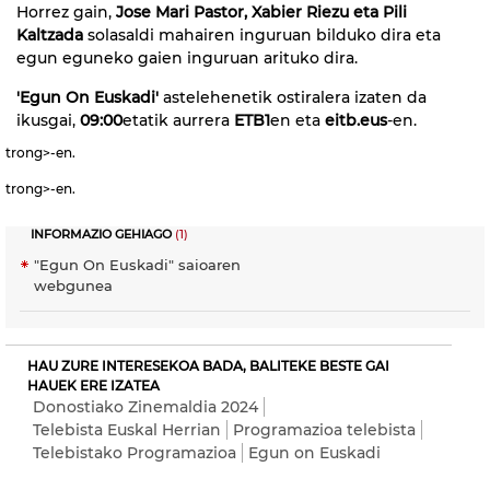
Horrez gain,
Jose Mari Pastor, Xabier Riezu eta Pili
Kaltzada
solasaldi mahairen inguruan bilduko dira eta
egun eguneko gaien inguruan arituko dira.
'Egun On Euskadi'
astelehenetik ostiralera izaten da
ikusgai,
09:00
etatik aurrera
ETB1
en eta
eitb.eus
-en.
trong>-en.
trong>-en.
INFORMAZIO GEHIAGO
(1)
"Egun On Euskadi" saioaren
webgunea
HAU ZURE INTERESEKOA BADA, BALITEKE BESTE GAI
HAUEK ERE IZATEA
Donostiako Zinemaldia 2024
Telebista Euskal Herrian
Programazioa telebista
Telebistako Programazioa
Egun on Euskadi