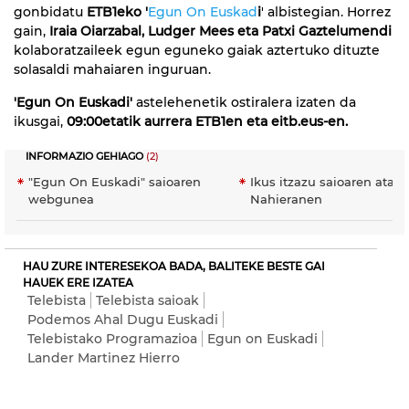
gonbidatu
ETB1eko '
Egun On Euskad
i
' albistegian. Horrez
gain,
Iraia Oiarzabal, Ludger Mees eta Patxi Gaztelumendi
kolaboratzaileek egun eguneko gaiak aztertuko dituzte
solasaldi mahaiaren inguruan.
'Egun On Euskadi'
astelehenetik ostiralera izaten da
ikusgai,
09:00etatik aurrera ETB1en eta eitb.eus-en.
INFORMAZIO GEHIAGO
(2)
"Egun On Euskadi" saioaren
Ikus itzazu saioaren atala
webgunea
Nahieranen
HAU ZURE INTERESEKOA BADA, BALITEKE BESTE GAI
HAUEK ERE IZATEA
Telebista
Telebista saioak
Podemos Ahal Dugu Euskadi
Telebistako Programazioa
Egun on Euskadi
Lander Martinez Hierro