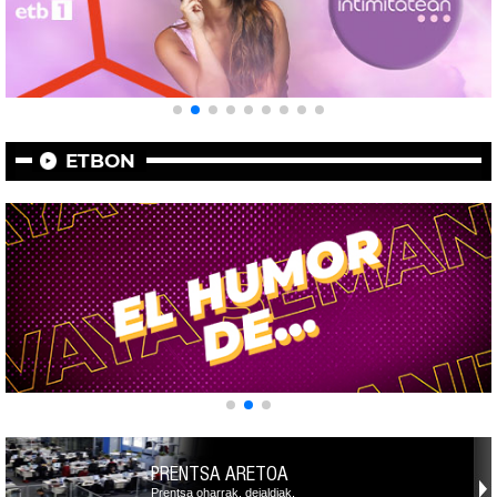
ETBON
PRENTSA ARETOA
Prentsa oharrak, deialdiak,