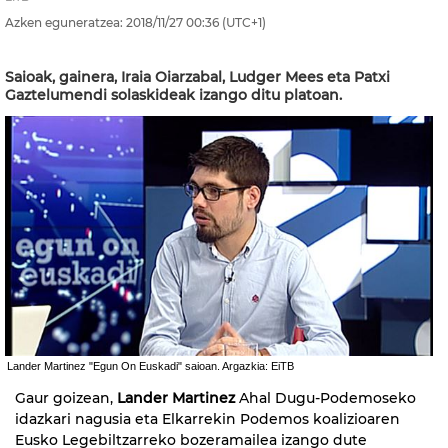
Azken eguneratzea:
2018/11/27
00:36
(UTC+1)
Saioak, gainera, Iraia Oiarzabal, Ludger Mees eta Patxi
Gaztelumendi solaskideak izango ditu platoan.
Lander Martinez "Egun On Euskadi" saioan. Argazkia: EiTB
Gaur goizean,
Lander Martinez
Ahal Dugu-Podemoseko
idazkari nagusia eta Elkarrekin Podemos koalizioaren
Eusko Legebiltzarreko bozeramailea izango dute