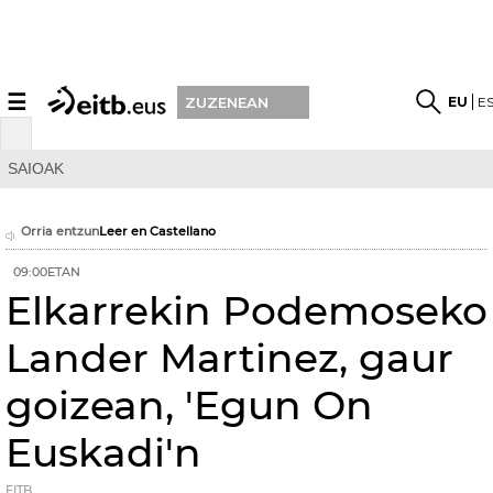
☰
EU
E
ZUZENEAN
SAIOAK
Orria entzun
Leer en Castellano
09:00ETAN
Elkarrekin Podemoseko
Lander Martinez, gaur
goizean, 'Egun On
Euskadi'n
EITB