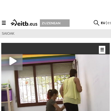
☰
EU
E
ZUZENEAN
SAIOAK
☰