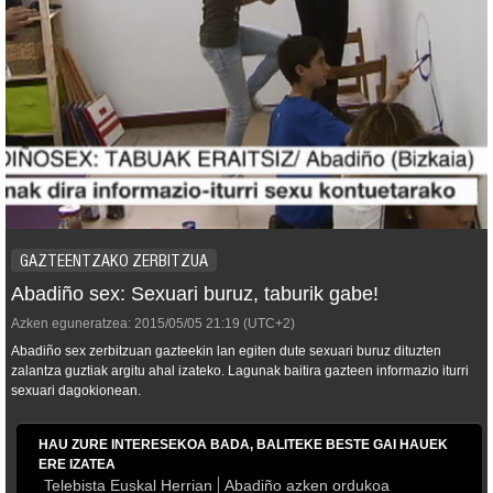
GAZTEENTZAKO ZERBITZUA
Abadiño sex: Sexuari buruz, taburik gabe!
Azken eguneratzea:
2015/05/05
21:19
(UTC+2)
Abadiño sex zerbitzuan gazteekin lan egiten dute sexuari buruz dituzten
zalantza guztiak argitu ahal izateko. Lagunak baitira gazteen informazio iturri
sexuari dagokionean.
HAU ZURE INTERESEKOA BADA, BALITEKE BESTE GAI HAUEK
ERE IZATEA
Telebista Euskal Herrian
Abadiño azken ordukoa