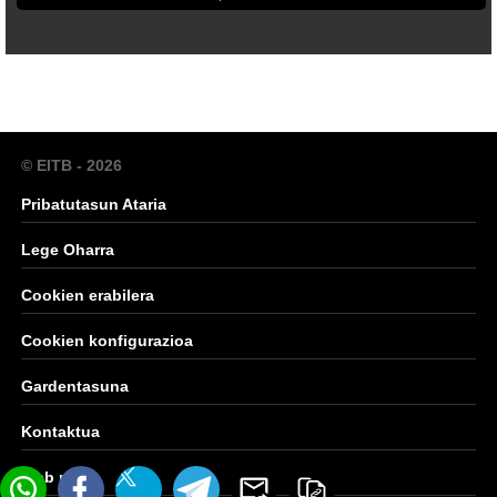
© EITB - 2026
Pribatutasun Ataria
Lege Oharra
Cookien erabilera
Cookien konfigurazioa
Gardentasuna
Kontaktua
Web mapa