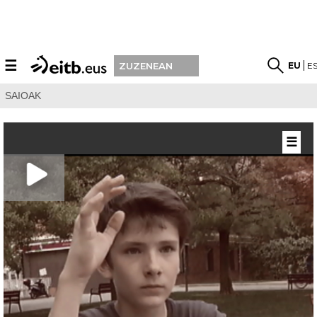
☰
EU
E
ZUZENEAN
SAIOAK
☰