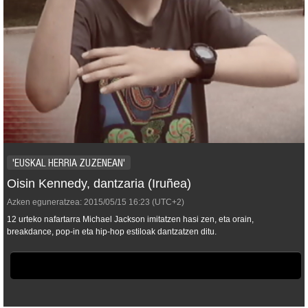
'EUSKAL HERRIA ZUZENEAN'
Oisin Kennedy, dantzaria (Iruñea)
Azken eguneratzea:
2015/05/15
16:23
(UTC+2)
12 urteko nafartarra Michael Jackson imitatzen hasi zen, eta orain,
breakdance, pop-in eta hip-hop estiloak dantzatzen ditu.