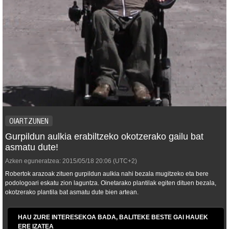
OIARTZUNEN
Gurpildun aulkia erabiltzeko okotzerako gailu bat
asmatu dute!
Azken eguneratzea:
2015/05/18
20:06
(UTC+2)
Robertok arazoak zituen gurpildun aulkia nahi bezala mugitzeko eta bere
podologoari eskatu zion laguntza. Oinetarako plantilak egiten dituen bezala,
okotzerako plantila bat asmatu dute bien artean.
HAU ZURE INTERESEKOA BADA, BALITEKE BESTE GAI HAUEK
ERE IZATEA