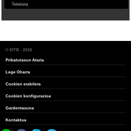
Telebista
© EITB - 2026
Pribatutasun Ataria
Lege Oharra
Cookien erabilera
Cookien konfigurazioa
Gardentasuna
Kontaktua