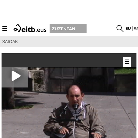
☰
EU
E
ZUZENEAN
SAIOAK
☰