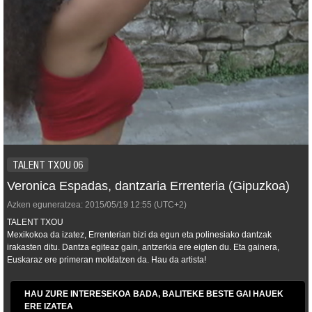
TALENT TXOU 06
Veronica Espadas, dantzaria Errenteria (Gipuzkoa)
Azken eguneratzea:
2015/05/19
12:55
(UTC+2)
TALENT TXOU
Mexikokoa da izatez, Errenterian bizi da egun eta polinesiako dantzak
irakasten ditu. Dantza egiteaz gain, antzerkia ere eigten du. Eta gainera,
Euskaraz ere primeran moldatzen da. Hau da artista!
HAU ZURE INTERESEKOA BADA, BALITEKE BESTE GAI HAUEK
ERE IZATEA