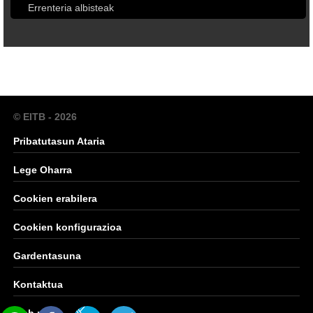
Errenteria albisteak
© EITB - 2026
Pribatutasun Ataria
Lege Oharra
Cookien erabilera
Cookien konfigurazioa
Gardentasuna
Kontaktua