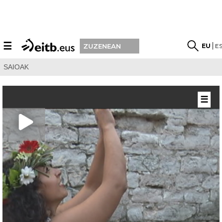
☰
EU
E
ZUZENEAN
SAIOAK
☰