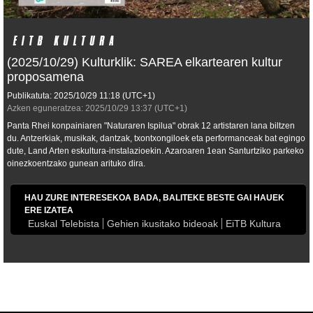
(2025/10/29) Kulturklik: SAREA elkartearen kultur
proposamena
Publikatuta:
2025/10/29
11:18
(UTC+1)
Azken eguneratzea:
2025/10/29
13:37
(UTC+1)
Panta Rhei konpainiaren "Naturaren Ispilua" obrak 12 artistaren lana biltzen
du. Antzerkiak, musikak, dantzak, txontxongiloek eta performanceak bat egingo
dute, Land Arten eskultura-instalazioekin. Azaroaren 1ean Santurtziko parkeko
oinezkoentzako gunean arituko dira.
HAU ZURE INTERESEKOA BADA, BALITEKE BESTE GAI HAUEK
ERE IZATEA
Euskal Telebista
Gehien ikusitako bideoak
EiTB Kultura