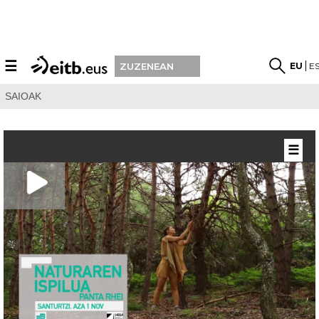
☰
EU
E
ZUZENEAN
SAIOAK
☰