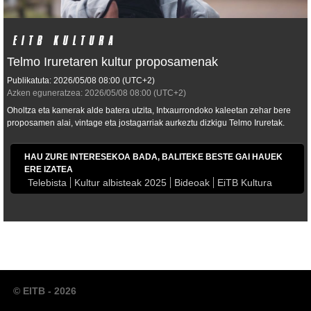
Telmo Iruretaren kultur proposamenak
Publikatuta:
2026/05/08
08:00
(UTC+2)
Azken eguneratzea:
2026/05/08
08:00
(UTC+2)
Oholtza eta kamerak alde batera utzita, Intxaurrondoko kaleetan zehar bere
proposamen alai, vintage eta jostagarriak aurkeztu dizkigu Telmo Iruretak.
HAU ZURE INTERESEKOA BADA, BALITEKE BESTE GAI HAUEK
ERE IZATEA
Telebista
Kultur albisteak 2025
Bideoak
EiTB Kultura
© EITB - 2026