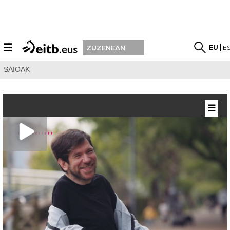
☰
EU
E
ZUZENEAN
SAIOAK
☰