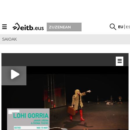
☰
EU
E
ZUZENEAN
SAIOAK
☰