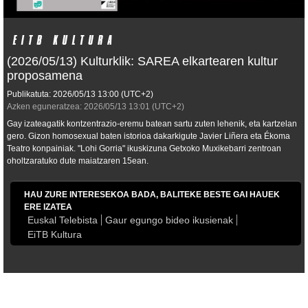
(2026/05/13) Kulturklik: SAREA elkartearen kultur
proposamena
Publikatuta:
2026/05/13
13:00
(UTC+2)
Azken eguneratzea:
2026/05/13
13:01
(UTC+2)
Gay izateagatik kontzentrazio-eremu batean sartu zuten lehenik, eta kartzelan
gero. Gizon homosexual baten istorioa dakarkigute Javier Liñera eta Ékoma
Teatro konpainiak. "Lohi Gorria" ikuskizuna Getxoko Muxikebarri zentroan
oholtzaratuko dute maiatzaren 15ean.
HAU ZURE INTERESEKOA BADA, BALITEKE BESTE GAI HAUEK
ERE IZATEA
Euskal Telebista
Gaur egungo bideo ikusienak
EiTB Kultura