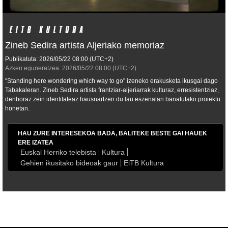
Zineb Sedira artista Aljeriako memoriaz
Publikatuta:
2026/05/22
08:00
(UTC+2)
Azken eguneratzea:
2026/05/22
08:00
(UTC+2)
"Standing here wondering which way to go" izeneko erakusketa ikusgai dago
Tabakaleran. Zineb Sedira artista frantziar-aljeriarrak kulturaz, erresistentziaz,
denboraz zein identitateaz hausnartzen du lau eszenatan banatutako proiektu
honetan.
HAU ZURE INTERESEKOA BADA, BALITEKE BESTE GAI HAUEK
ERE IZATEA
Euskal Herriko telebista
Kultura
Gehien ikusitako bideoak gaur
EiTB Kultura