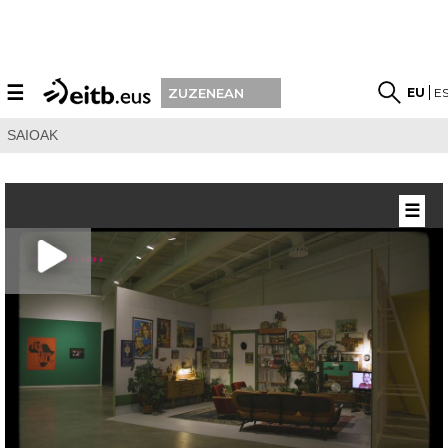
☰
EU
E
ZUZENEAN
SAIOAK
☰