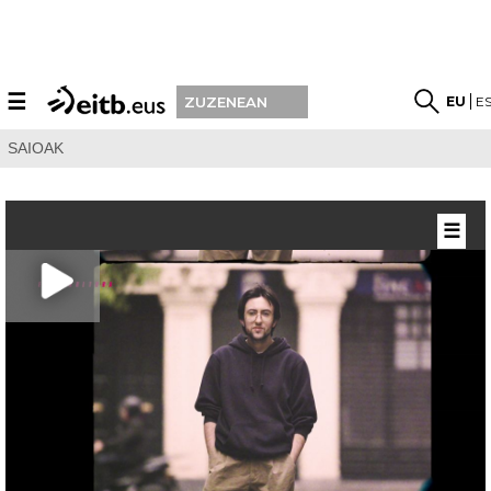
☰
EU
E
ZUZENEAN
SAIOAK
☰