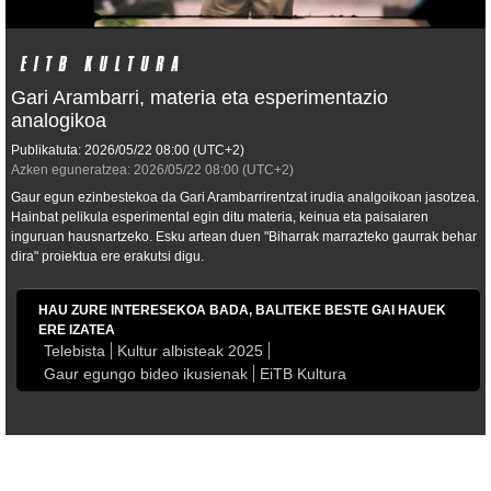
Gari Arambarri, materia eta esperimentazio
analogikoa
Publikatuta:
2026/05/22
08:00
(UTC+2)
Azken eguneratzea:
2026/05/22
08:00
(UTC+2)
Gaur egun ezinbestekoa da Gari Arambarrirentzat irudia analgoikoan jasotzea.
Hainbat pelikula esperimental egin ditu materia, keinua eta paisaiaren
inguruan hausnartzeko. Esku artean duen "Biharrak marrazteko gaurrak behar
dira" proiektua ere erakutsi digu.
HAU ZURE INTERESEKOA BADA, BALITEKE BESTE GAI HAUEK
ERE IZATEA
Telebista
Kultur albisteak 2025
Gaur egungo bideo ikusienak
EiTB Kultura