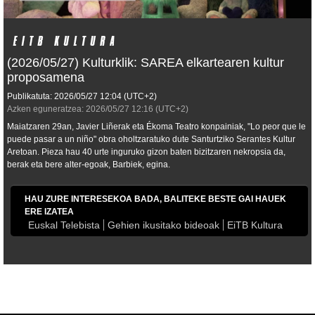
(2026/05/27) Kulturklik: SAREA elkartearen kultur
proposamena
Publikatuta:
2026/05/27
12:04
(UTC+2)
Azken eguneratzea:
2026/05/27
12:16
(UTC+2)
Maiatzaren 29an, Javier Liñerak eta Ékoma Teatro konpainiak, "Lo peor que le
puede pasar a un niño" obra oholtzaratuko dute Santurtziko Serantes Kultur
Aretoan. Pieza hau 40 urte inguruko gizon baten bizitzaren nekropsia da,
berak eta bere alter-egoak, Barbiek, egina.
HAU ZURE INTERESEKOA BADA, BALITEKE BESTE GAI HAUEK
ERE IZATEA
Euskal Telebista
Gehien ikusitako bideoak
EiTB Kultura