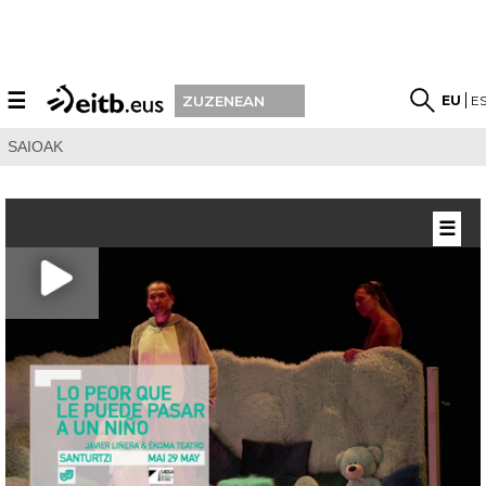
☰
EU
E
ZUZENEAN
SAIOAK
☰