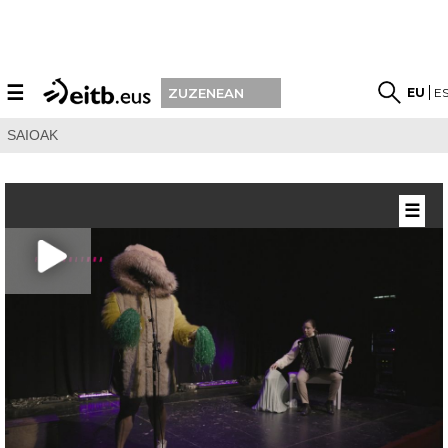
☰
EU
E
ZUZENEAN
SAIOAK
☰