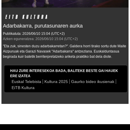
Adarbakarra, purutasunaren aurka
Publikatuta:
2026/06/10
15:04
(UTC+2)
Azken eguneratzea:
2026/06/10
15:04
(UTC+2)
"Eta zuk, sinesten duzu adarbakarretan?". Galdera horri tirako sortu dute Maite
Aizpuruak eta Garazi Navasek "Adarbakarra" antzezlana. Euskalduntasua
begirada kuir batetik berriterpretatzeko ariketa praktiko bat dela diote.
HAU ZURE INTERESEKOA BADA, BALITEKE BESTE GAI HAUEK
ERE IZATEA
Euskal Telebista
Kultura 2025
Gaurko bideo ikusienak
EiTB Kultura