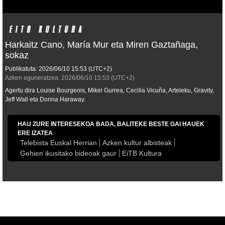
Harkaitz Cano, María Mur eta Miren Gaztañaga,
sokaz
Publikatuta:
2026/06/10
15:53
(UTC+2)
Azken eguneratzea:
2026/06/10
15:53
(UTC+2)
Agertu dira Louise Bourgeois, Mikel Gurrea, Cecilia Vicuña, Arteleku, Gravity,
Jeff Wall eta Donna Haraway.
HAU ZURE INTERESEKOA BADA, BALITEKE BESTE GAI HAUEK
ERE IZATEA
Telebista Euskal Herrian
Azken kultur albisteak
Gehien ikusitako bideoak gaur
EiTB Kultura