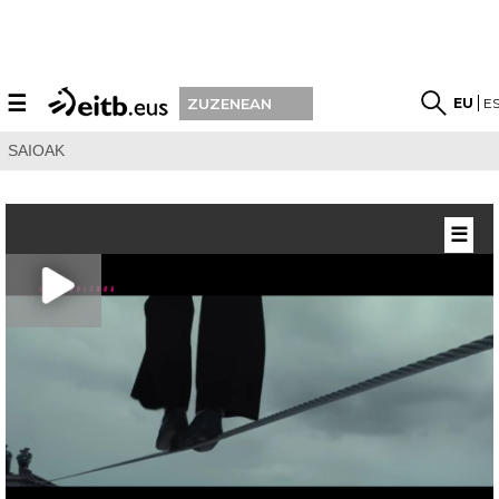
☰
EU
E
ZUZENEAN
SAIOAK
☰