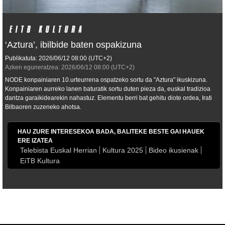
‘Aztura’, ibilbide baten ospakizuna
Publikatuta:
2026/06/12
08:00
(UTC+2)
Azken eguneratzea:
2026/06/12
08:00
(UTC+2)
NODE konpainiaren 10.urteurrena ospatzeko sortu da "Aztura" ikuskizuna.
Konpainiaren aurreko lanen baturatik sortu duten pieza da, euskal tradizioa
dantza garaikidearekin nahastuz. Elementu berri bat gehitu diote ordea, Irati
Bilbaoren zuzeneko ahotsa.
HAU ZURE INTERESEKOA BADA, BALITEKE BESTE GAI HAUEK
ERE IZATEA
Telebista Euskal Herrian
Kultura 2025
Bideo ikusienak
EiTB Kultura