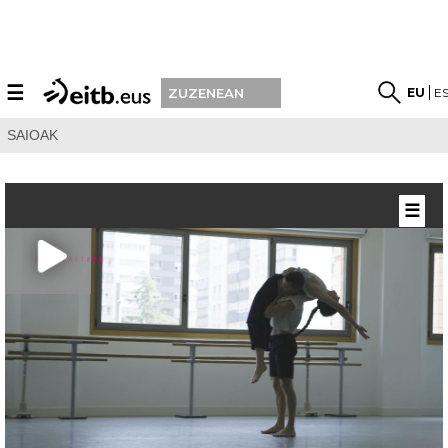
☰
EU
E
ZUZENEAN
SAIOAK
☰