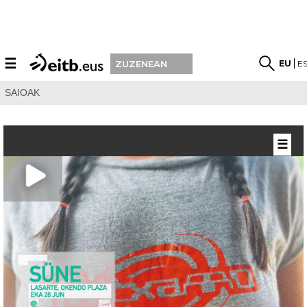
☰
EU
E
ZUZENEAN
SAIOAK
☰