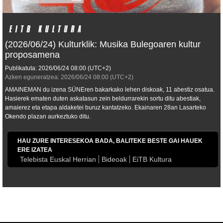
(2026/06/24) Kulturklik: Musika Bulegoaren kultur
proposamena
Publikatuta:
2026/06/24
08:00
(UTC+2)
Azken eguneratzea:
2026/06/24
08:00
(UTC+2)
AMAINEMAN du izena SÜNEren bakarkako lehen diskoak, 11 abestiz osatua.
Hasierek ematen duten askatasun zein beldurrarekin sortu ditu abestiak,
amaierez eta etapa aldaketei buruz kantatzeko. Ekainaren 28an Lasarteko
Okendo plazan aurkeztuko ditu.
HAU ZURE INTERESEKOA BADA, BALITEKE BESTE GAI HAUEK
ERE IZATEA
Telebista Euskal Herrian
Bideoak
EiTB Kultura