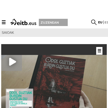
☰
EU
E
ZUZENEAN
SAIOAK
☰