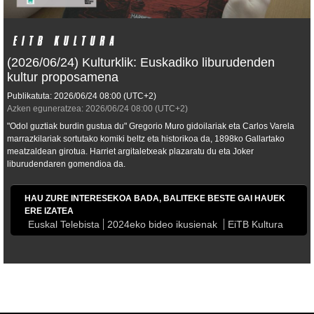
(2026/06/24) Kulturklik: Euskadiko liburudenden
kultur proposamena
Publikatuta:
2026/06/24
08:00
(UTC+2)
Azken eguneratzea:
2026/06/24
08:00
(UTC+2)
"Odol guztiak burdin gustua du" Gregorio Muro gidoilariak eta Carlos Varela
marrazkilariak sortutako komiki beltz eta historikoa da, 1898ko Gallartako
meatzaldean girotua. Harriet argitaletxeak plazaratu du eta Joker
liburudendaren gomendioa da.
HAU ZURE INTERESEKOA BADA, BALITEKE BESTE GAI HAUEK
ERE IZATEA
Euskal Telebista
2024eko bideo ikusienak
EiTB Kultura