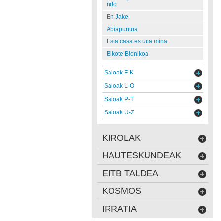
ndo
En Jake
Abiapuntua
Esta casa es una mina
Bikote Bionikoa
Saioak F-K
Saioak L-O
Saioak P-T
Saioak U-Z
KIROLAK
HAUTESKUNDEAK
EITB TALDEA
KOSMOS
IRRATIA