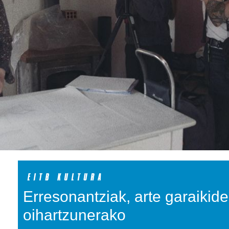
Erresonantziak, arte garaikid
oihartzunerako