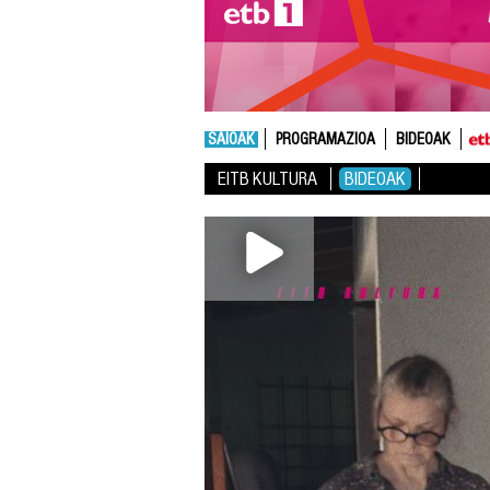
SAIOAK
PROGRAMAZIOA
BIDEOAK
EITB KULTURA
BIDEOAK