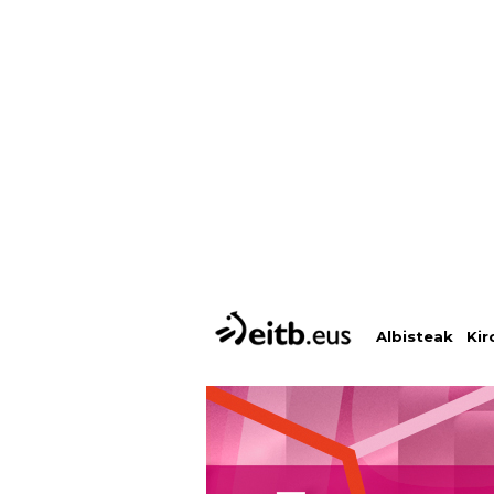
Albisteak
Kir