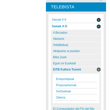
TELEBISTA
Saioak 0-9
Saioak A-E
A Bocados
Akelarre
Arte[faktua]
Atrápame si puedes
Biba Zuek
Egun on Euskadi
EiTB Kultura Transit
Erreportajeak
Proposamenak
Sortzaileak
Zakura
El Conquistador del Fin del Mu