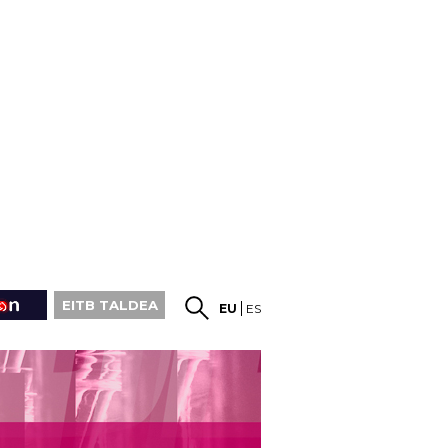
EITB TALDEA
EU
ES