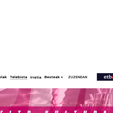
ZUZENEAN
Telebista
Besteak
olak
Irratia