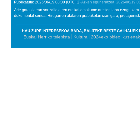
Publikatuta:
2026/06/19
08:00
(UTC+2)
Azken eguneratzea:
2026/06/19
0
Arte garaikidean sortzaile diren euskal emakume artisten lana ezagutzer
dokumental seriea. Hirugarren atalaren grabaketan izan gara, protagonist
HAU ZURE INTERESEKOA BADA, BALITEKE BESTE GAI HAUEK 
Euskal Herriko telebista
Kultura
2024eko bideo ikusiena