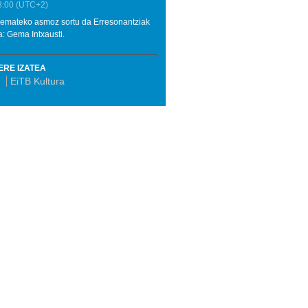
8:00
(UTC+2)
a emateko asmoz sortu da Erresonantziak
a: Gema Intxausti.
ERE IZATEA
k
EiTB Kultura