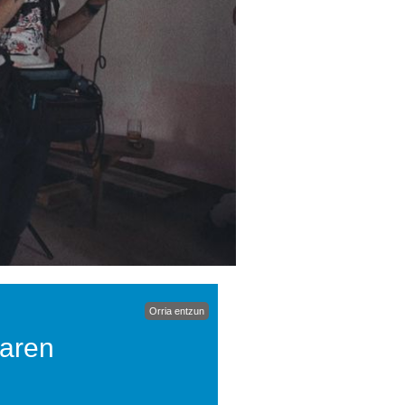
Orria entzun
earen