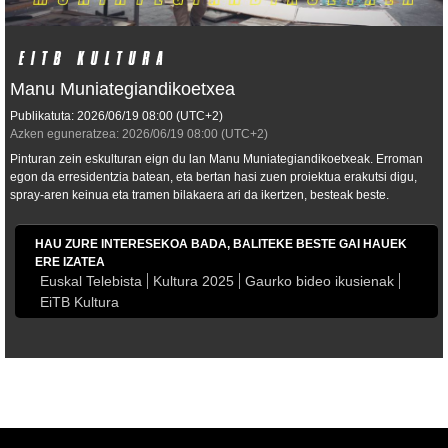
Manu Muniategiandikoetxea
Publikatuta:
2026/06/19
08:00
(UTC+2)
Azken eguneratzea:
2026/06/19
08:00
(UTC+2)
Pinturan zein eskulturan eign du lan Manu Muniategiandikoetxeak. Erroman
egon da erresidentzia batean, eta bertan hasi zuen proiektua erakutsi digu,
spray-aren keinua eta tramen bilakaera ari da ikertzen, besteak beste.
HAU ZURE INTERESEKOA BADA, BALITEKE BESTE GAI HAUEK
ERE IZATEA
Euskal Telebista
Kultura 2025
Gaurko bideo ikusienak
EiTB Kultura