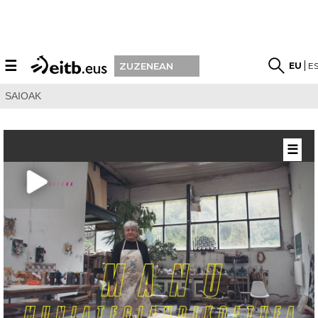
☰
EU
E
ZUZENEAN
SAIOAK
☰