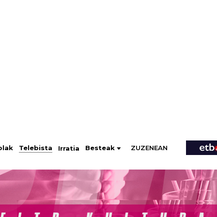
ZUZENEAN
Telebista
Besteak
olak
Irratia