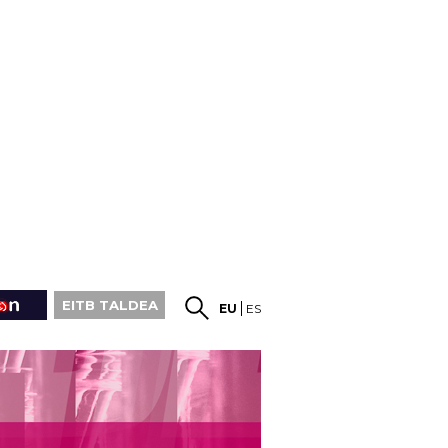
EITB TALDEA
EU
ES