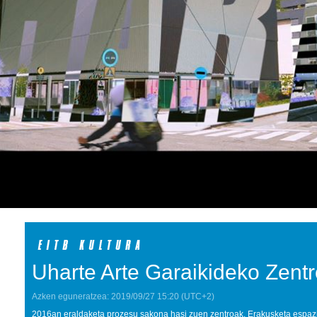
Uharte Arte Garaikideko Zentr
Azken eguneratzea:
2019/09/27
15:20
(UTC+2)
2016an eraldaketa prozesu sakona hasi zuen zentroak. Erakusketa espazio i