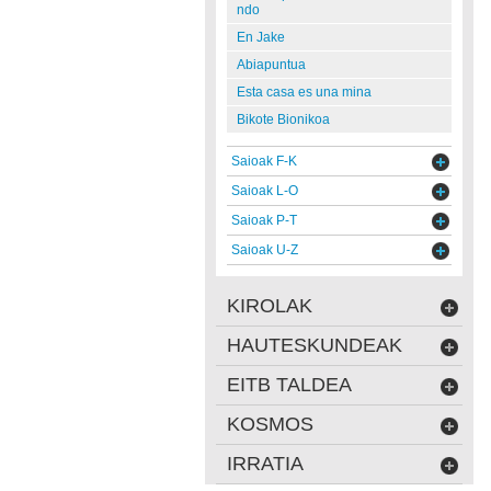
ndo
En Jake
Abiapuntua
Esta casa es una mina
Bikote Bionikoa
Saioak F-K
Saioak L-O
Saioak P-T
Saioak U-Z
KIROLAK
HAUTESKUNDEAK
EITB TALDEA
KOSMOS
IRRATIA