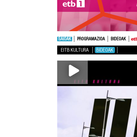
SAIOAK
PROGRAMAZIOA
BIDEOAK
EITB KULTURA
BIDEOAK