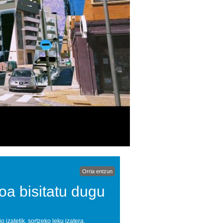
Orria entzun
oa bisitatu dugu
zatetik, sortzeko leku izatera.