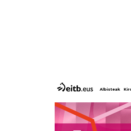
Albisteak
Kir