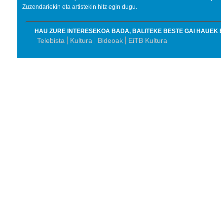
Zuzendariekin eta artistekin hitz egin dugu.
HAU ZURE INTERESEKOA BADA, BALITEKE BESTE GAI HAUEK 
Telebista
Kultura
Bideoak
EiTB Kultura