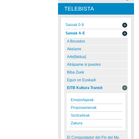
TELEBISTA
Saioak 0-9
Saioak A-E
A Bocados
Akelarre
Arte[faktua]
Atrápame si puedes
Biba Zuek
Egun on Euskadi
EiTB Kultura Transit
Erreportajeak
Proposamenak
Sortzaileak
Zakura
El Conquistador del Fin del Mu