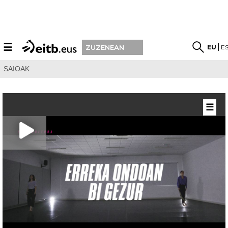
☰
EU
E
ZUZENEAN
SAIOAK
☰