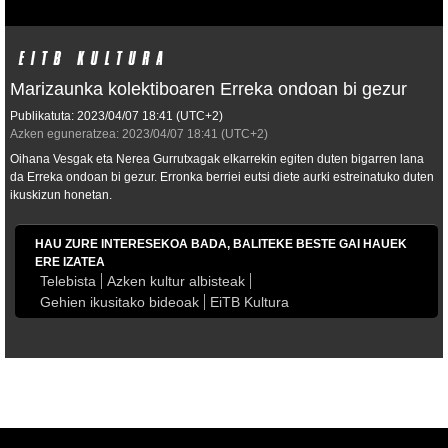
Marizaunka kolektiboaren Erreka ondoan bi gezur
Publikatuta:
2023/04/07
18:41
(UTC+2)
Azken eguneratzea:
2023/04/07
18:41
(UTC+2)
Oihana Vesgak eta Nerea Gurrutxagak elkarrekin egiten duten bigarren lana
da Erreka ondoan bi gezur. Erronka berriei eutsi diete aurki estreinatuko duten
ikuskizun honetan.
HAU ZURE INTERESEKOA BADA, BALITEKE BESTE GAI HAUEK
ERE IZATEA
Telebista
Azken kultur albisteak
Gehien ikusitako bideoak
EiTB Kultura