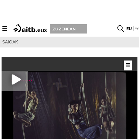
☰
EU
E
ZUZENEAN
SAIOAK
☰