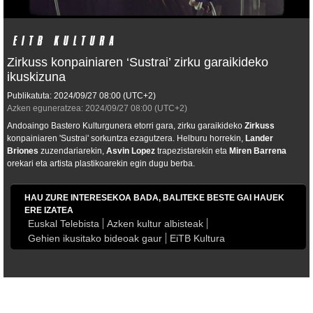
Zirkuss konpainiaren ‘Sustrai’ zirku garaikideko
ikuskizuna
Publikatuta:
2024/09/27
08:00
(UTC+2)
Azken eguneratzea:
2024/09/27
08:00
(UTC+2)
Andoaingo Bastero Kulturgunera etorri gara, zirku garaikideko
Zirkuss
konpainiaren 'Sustrai' sorkuntza ezagutzera. Helburu horrekin,
Lander
Briones
zuzendariarekin,
Asvin Lopez
trapezistarekin eta
Miren Barrena
orekari eta artista plastikoarekin egin dugu berba.
HAU ZURE INTERESEKOA BADA, BALITEKE BESTE GAI HAUEK
ERE IZATEA
Euskal Telebista
Azken kultur albisteak
Gehien ikusitako bideoak gaur
EiTB Kultura