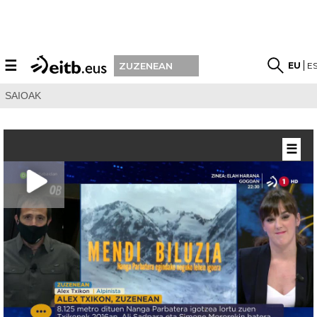
☰
EU
E
ZUZENEAN
SAIOAK
☰