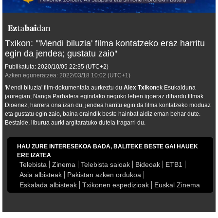
Txikon: '''Mendi biluzia' filma kontatzeko eraz harritu
egin da jendea; gustatu zaio''
Publikatuta:
2020/10/05
22:35
(UTC+2)
Azken eguneratzea:
2022/03/18
10:02
(UTC+1)
'Mendi biluzia' film-dokumentala aurkeztu du
Alex Txikon
ek Esukalduna
jauregian; Nanga Parbatera egindako neguko lehen igoeraz dihardu filmak.
Dioenez, harrera ona izan du, jendea harritu egin da filma kontatzeko moduaz
eta gustatu egin zaio, baina oraindik beste hainbat aldiz eman behar dute.
Bestalde, liburua aurki argitaratuko dutela iragarri du.
HAU ZURE INTERESEKOA BADA, BALITEKE BESTE GAI HAUEK
ERE IZATEA
Telebista
Zinema
Telebista saioak
Bideoak
ETB1
Asia albisteak
Pakistan azken ordukoa
Eskalada albisteak
Txikonen espedizioak
Euskal Zinema