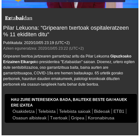
Pilar Lekuona: ''Gripearen txertoak ospitaleratzeen
% 11 ekiditen ditu''
Publikatuta:
2020/10/05
23:19
(UTC+2)
Azken eguneratzea:
2020/10/05
23:22
(UTC+2)
Gripearen txertoa jartzearen garrantziaz aritu da Pilar Lekuona
Gipuzkoako
Erizainen Elkargo
ko presidentea "Eztabaidan" saioan. Dioenez, urtero egiten
dute sentsibilizazioa, oso garrantzitsua baita, baina aurten are
garrantzitsuagoa, COVID-19a ere hemen baitaukagu. 65 urtetik gorako
pertsonek, haurdun dauden emakumeek, patologi kronikoak dituzten
pertsonek eta osasun-langileek hartu behar dute txertoa.
HAU ZURE INTERESEKOA BADA, BALITEKE BESTE GAI HAUEK
ERE IZATEA
Osakidetza
Telebista
Telebista saioak
Bideoak
ETB1
Osasun albisteak
Txertoak
Gripea
Koronabirusa