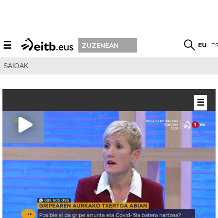
☰
EU
E
ZUZENEAN
SAIOAK
☰