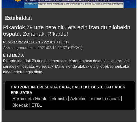
Rikardok 79 urte bete ditu eta ezin izan du bilobekin
ospatu. Zorionak, Rikardo!
Publikatuta:
2021/02/15
22:36
(UTC+1)
Azken eguneratzea:
2021/02/15
22:37
(UTC+1)
EITB MEDIA
Rikardo Iriondok 79 urte bete berri ditu. Koronabirusa dela eta, ezin izan du
senideekin ospatu. Horregatik, Maite Iriondo alabak eta bilobek zoriontzeko
bideo ederra egin diote.
HAU ZURE INTERESEKOA BADA, BALITEKE BESTE GAI HAUEK
ERE IZATEA
Herriak eta Hiriak
Telebista
Azkoitia
Telebista saioak
Bideoak
ETB1