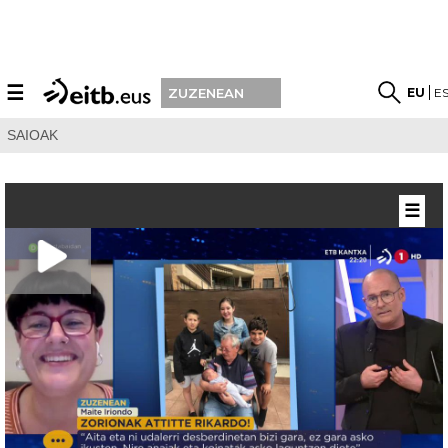
☰
EU
E
ZUZENEAN
SAIOAK
☰