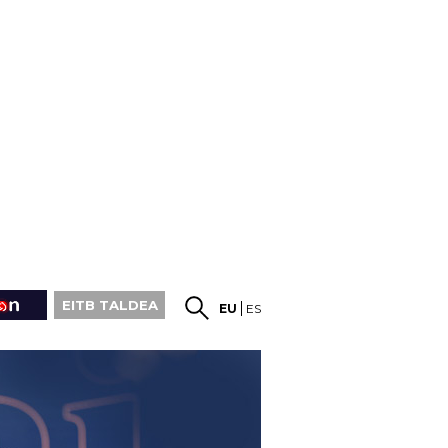
EITB TALDEA
EU
ES