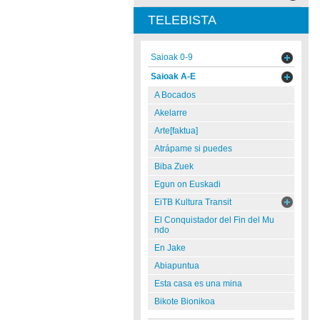
TELEBISTA
Saioak 0-9
Saioak A-E
A Bocados
Akelarre
Arte[faktua]
Atrápame si puedes
Biba Zuek
Egun on Euskadi
EiTB Kultura Transit
El Conquistador del Fin del Mu
ndo
En Jake
Abiapuntua
Esta casa es una mina
Bikote Bionikoa