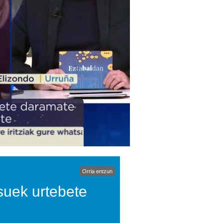
Orria entzun
suek urtebete