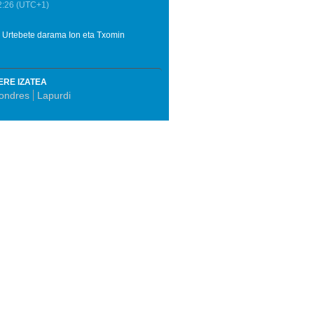
2:26
(UTC+1)
. Urtebete darama Ion eta Txomin
ERE IZATEA
ondres
Lapurdi