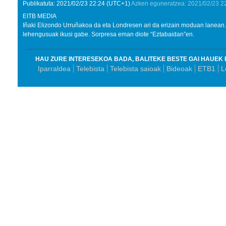
Publikatuta:
2021/02/23
22:24
(UTC+1)
Azken eguneratzea:
2021/02/23
2
EITB MEDIA
Iñaki Elizondo Urruñakoa da eta Londresen ari da erizain moduan lanean
lehengusuak ikusi gabe. Sorpresa eman diote “Eztabaidan”en.
HAU ZURE INTERESEKOA BADA, BALITEKE BESTE GAI HAUEK 
Iparraldea
Telebista
Telebista saioak
Bideoak
ETB1
L