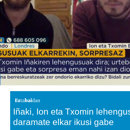
Iñaki, Ion eta Txomin lehengu
daramate elkar ikusi gabe