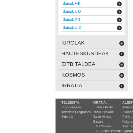
Saioak F-K
Saioak L-O
Saioak P-T
Saioak U-Z
KIROLAK
HAUTESKUNDEAK
EITB TALDEA
KOSMOS
IRRATIA
TELEBISTA:
IRRATIA:
ALBIS
Programazioa
Euskadi Irratia
Aktuali
Telebista Programak
Radio Euskadi
Ekonom
Bideoak
Radio Vitoria
Politika
Gaztea
Kultura
EITB Musika
Ikusmi
EiTB Euskal kantak
Egurald