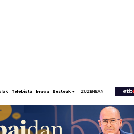
ZUZENEAN
Telebista
Besteak
olak
Irratia