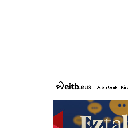
Albisteak
Kir