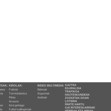
GAZTEA
TEAK:
KIROLAK:
BIDEO MULTIMEDIA
EGURALDIA
tatea
Futbola
Bideoak
TRAFIKOA
ia
Txirrindularitza
Argazkiak
HAUTESKUNDEAK
Pilota
Audioak
ZOZKETAK DOAN
LOTERIA
Arrauna
PARTE HARTU
ran
Kirol gehiago
GAI INTERESGARRIAK
ia
Futbol sailkapenak
HERRIAK ETA HIRIAK