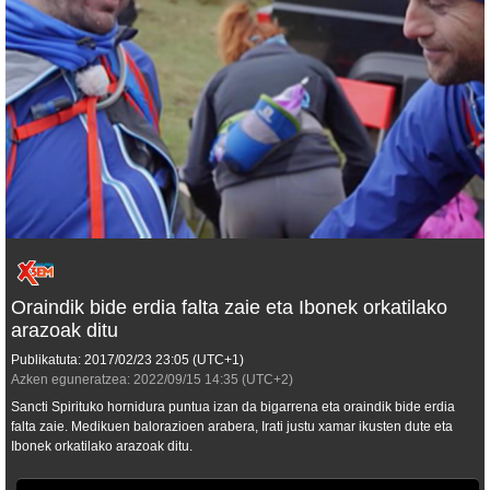
Oraindik bide erdia falta zaie eta Ibonek orkatilako
arazoak ditu
Publikatuta:
2017/02/23
23:05
(UTC+1)
Azken eguneratzea:
2022/09/15
14:35
(UTC+2)
Sancti Spirituko hornidura puntua izan da bigarrena eta oraindik bide erdia
falta zaie. Medikuen balorazioen arabera, Irati justu xamar ikusten dute eta
Ibonek orkatilako arazoak ditu.