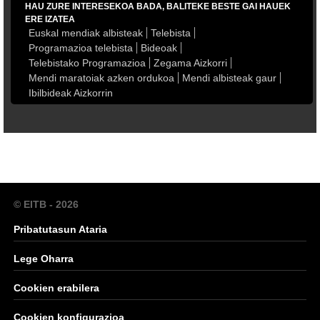
HAU ZURE INTERESEKOA BADA, BALITEKE BESTE GAI HAUEK
ERE IZATEA
Euskal mendiak albisteak
Telebista
Programazioa telebista
Bideoak
Telebistako Programazioa
Zegama Aizkorri
Mendi maratoiak azken ordukoa
Mendi albisteak gaur
Ibilbideak Aizkorrin
© EITB - 2026
Pribatutasun Ataria
Lege Oharra
Cookien erabilera
Cookien konfigurazioa