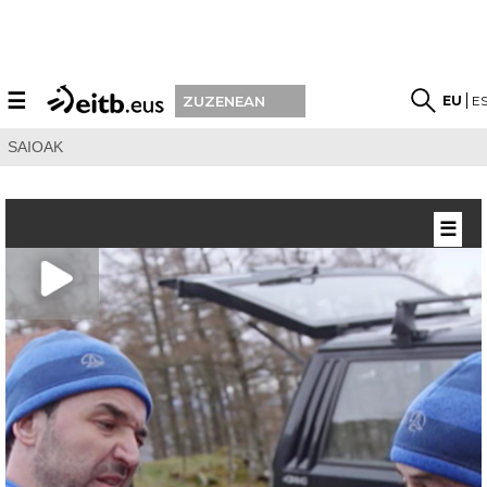
☰
EU
E
ZUZENEAN
SAIOAK
☰