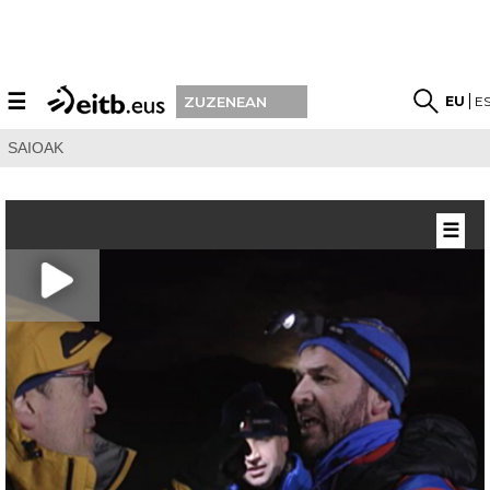
☰
EU
E
ZUZENEAN
SAIOAK
☰