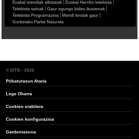
Euskal mendiak albisteak
Euskal Herriko telebista
Telebista saioak
Gaur egungo bideo ikusienak
Telebista Programazioa
Mendi kirolak gaur
Gorbeiako Parke Naturala
© EITB - 2026
Pribatutasun Ataria
Lege Oharra
Cookien erabilera
Cookien konfigurazioa
Gardentasuna