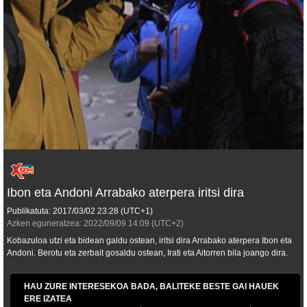
Ibon eta Andoni Arrabako aterpera iritsi dira
Publikatuta:
2017/03/02
23:28
(UTC+1)
Azken eguneratzea:
2022/09/09
14:09
(UTC+2)
Kobazuloa utzi eta bidean galdu ostean, iritsi dira Arrabako aterpera Ibon eta
Andoni. Berotu eta zerbait gosaldu ostean, Irati eta Aitorren bila joango dira.
HAU ZURE INTERESEKOA BADA, BALITEKE BESTE GAI HAUEK
ERE IZATEA