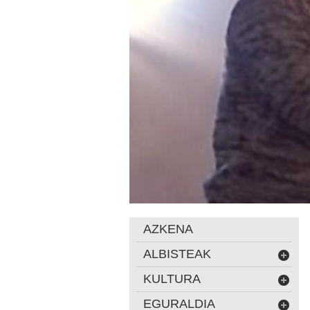
AZKENA
ALBISTEAK
KULTURA
EGURALDIA