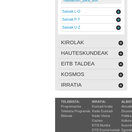
habitacion_para_dos
Saioak L-O
Saioak P-T
Saioak U-Z
KIROLAK
HAUTESKUNDEAK
EITB TALDEA
KOSMOS
IRRATIA
TELEBISTA:
IRRATIA:
ALBIS
Programazioa
Euskadi Irratia
Aktuali
Telebista Programak
Radio Euskadi
Ekonom
Bideoak
Radio Vitoria
Politika
Gaztea
Kultura
EITB Musika
Ikusmi
EiTB Euskal kantak
Egurald