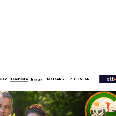
ZUZENEAN
Telebista
Besteak
olak
Irratia