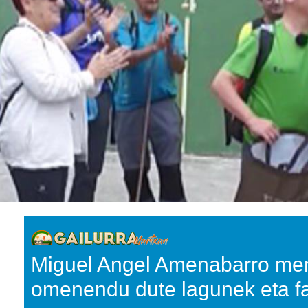
Miguel Angel Amenabarro me
omenendu dute lagunek eta fa