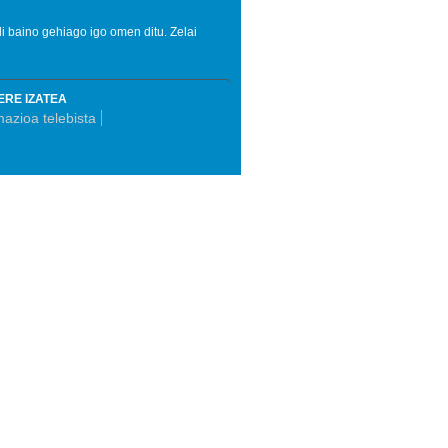
 baino gehiago igo omen ditu. Zelai
ERE IZATEA
azioa telebista