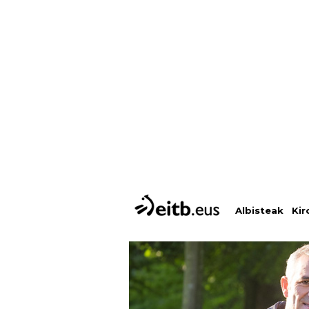
Albisteak
Kir