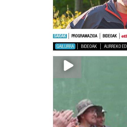
SAIOAK
PROGRAMAZIOA
BIDEOAK
GAILURRA
BIDEOAK
AURREKO ED