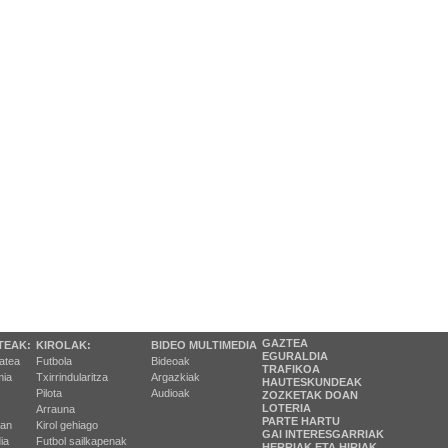
GAZTEA
TEAK:
KIROLAK:
BIDEO MULTIMEDIA
EGURALDIA
tatea
Futbola
Bideoak
TRAFIKOA
ia
Txirrindularitza
Argazkiak
HAUTESKUNDEAK
Pilota
Audioak
ZOZKETAK DOAN
LOTERIA
Arrauna
PARTE HARTU
ran
Kirol gehiago
GAI INTERESGARRIAK
ia
Futbol sailkapenak
HERRIAK ETA HIRIAK