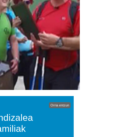
Orria entzun
ndizalea
miliak