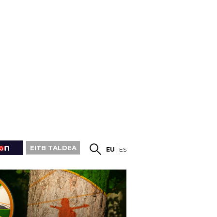
EITB TALDEA
EU
ES