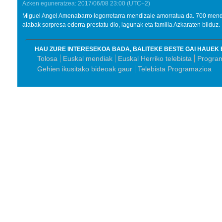
Azken eguneratzea:
2017/06/08
23:00
(UTC+2)
Miguel Angel Amenabarro legorretarra mendizale amorratua da. 700 mendi
alabak sorpresa ederra prestatu dio, lagunak eta familia Azkaraten bilduz.
HAU ZURE INTERESEKOA BADA, BALITEKE BESTE GAI HAUEK 
Tolosa
Euskal mendiak
Euskal Herriko telebista
Program
Gehien ikusitako bideoak gaur
Telebista Programazioa