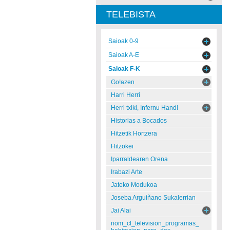
TELEBISTA
Saioak 0-9
Saioak A-E
Saioak F-K
Go!azen
Harri Herri
Herri txiki, Infernu Handi
Historias a Bocados
Hitzetik Hortzera
Hitzokei
Iparraldearen Orena
Irabazi Arte
Jateko Modukoa
Joseba Arguiñano Sukalerrian
Jai Alai
nom_cl_television_programas_