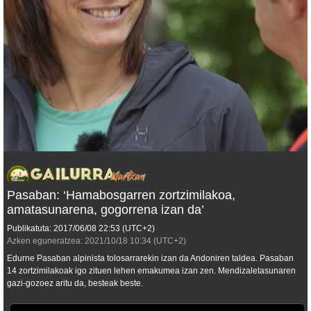
Pasaban: ‘Hamabosgarren zortzimilakoa,
amatasunarena, gogorrena izan da’
Publikatuta:
2017/06/08
22:53
(UTC+2)
Azken eguneratzea:
2021/10/18
10:34
(UTC+2)
Edurne Pasaban alpinista tolosarrarekin izan da Andoniren taldea. Pasaban
14 zortzimilakoak igo zituen lehen emakumea izan zen. Mendizaletasunaren
gazi-gozoez aritu da, besteak beste.