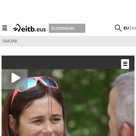
☰
EU
E
ZUZENEAN
SAIOAK
☰