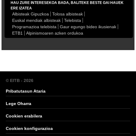
HAU ZURE INTERESEKOA BADA, BALITEKE BESTE GAI HAUEK
ERE IZATEA
Albisteak Gipuzkoa
Tolosa albisteak
Euskal mendiak albisteak
Telebista
Programazioa telebista
Gaur egungo bideo ikusienak
ETB1
Alpinismoaren azken ordukoa
© EITB - 2026
Pribatutasun Ataria
Lege Oharra
Cookien erabilera
Cookien konfigurazioa