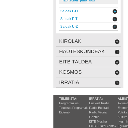
habitacion_para_dos
Saioak L-O
Saioak P-T
Saioak U-Z
KIROLAK
HAUTESKUNDEAK
EITB TALDEA
KOSMOS
IRRATIA
TELEBISTA:
IRRATIA:
ALBIS
Programazioa
Euskadi Irratia
Aktuali
Telebista Programak
Radio Euskadi
Ekonom
Bideoak
Radio Vitoria
Politika
Gaztea
Kultura
EITB Musika
Ikusmi
EiTB Euskal kantak
Egurald