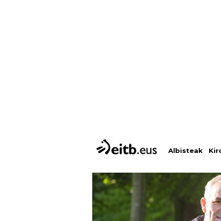
Albisteak
Kir