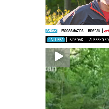
SAIOAK
PROGRAMAZIOA
BIDEOAK
GAILURRA
BIDEOAK
AURREKO ED