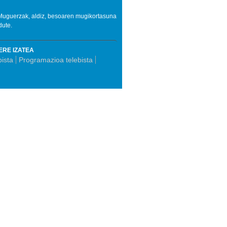
n Muguerzak, aldiz, besoaren mugikortasuna
dute.
ERE IZATEA
bista
Programazioa telebista