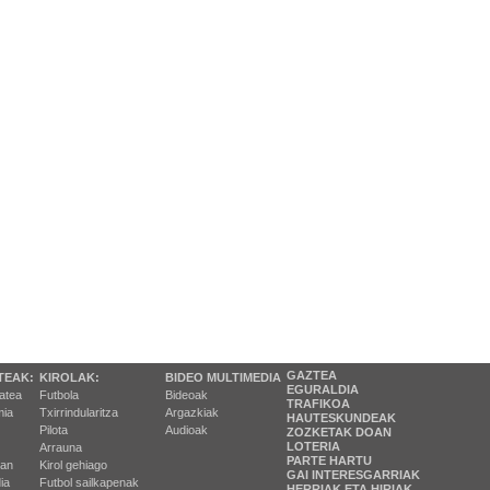
GAZTEA
TEAK:
KIROLAK:
BIDEO MULTIMEDIA
EGURALDIA
tatea
Futbola
Bideoak
TRAFIKOA
ia
Txirrindularitza
Argazkiak
HAUTESKUNDEAK
Pilota
Audioak
ZOZKETAK DOAN
LOTERIA
Arrauna
PARTE HARTU
ran
Kirol gehiago
GAI INTERESGARRIAK
ia
Futbol sailkapenak
HERRIAK ETA HIRIAK