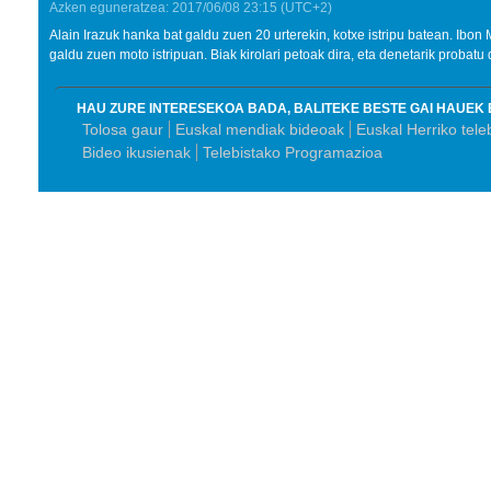
Azken eguneratzea:
2017/06/08
23:15
(UTC+2)
Alain Irazuk hanka bat galdu zuen 20 urterekin, kotxe istripu batean. Ibo
galdu zuen moto istripuan. Biak kirolari petoak dira, eta denetarik probatu 
HAU ZURE INTERESEKOA BADA, BALITEKE BESTE GAI HAUEK 
Tolosa gaur
Euskal mendiak bideoak
Euskal Herriko tele
Bideo ikusienak
Telebistako Programazioa