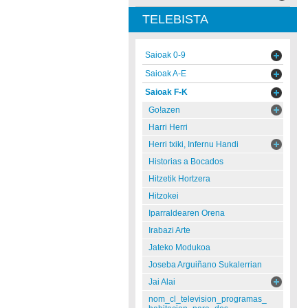
TELEBISTA
Saioak 0-9
Saioak A-E
Saioak F-K
Go!azen
Harri Herri
Herri txiki, Infernu Handi
Historias a Bocados
Hitzetik Hortzera
Hitzokei
Iparraldearen Orena
Irabazi Arte
Jateko Modukoa
Joseba Arguiñano Sukalerrian
Jai Alai
nom_cl_television_programas_