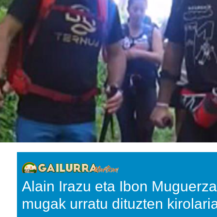
Alain Irazu eta Ibon Muguerza
mugak urratu dituzten kirolari