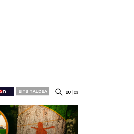
EITB TALDEA
EU
ES