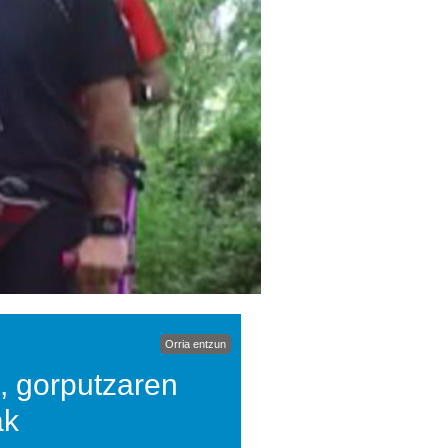
Orria entzun
, gorputzaren
ak