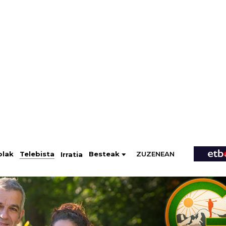
ZUZENEAN
Telebista
Besteak
olak
Irratia