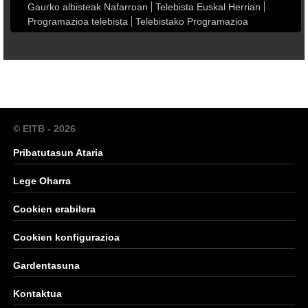
Gaurko albisteak Nafarroan
Telebista Euskal Herrian
Programazioa telebista
Telebistako Programazioa
© EITB - 2026
Pribatutasun Ataria
Lege Oharra
Cookien erabilera
Cookien konfigurazioa
Gardentasuna
Kontaktua