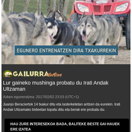
Lur gaineko mushinga probatu du Irati Andak
Ultzaman
Azken eguneratzea:
2017/02/02
23:03
(UTC+1)
Juanjo Beraciertok 14 txakur ditu eta lasterketetan aritzen da eurekin. Irati
Andak Ultzamako bideetan topatu ditu eta berak ere probatu du.
HAU ZURE INTERESEKOA BADA, BALITEKE BESTE GAI HAUEK
ERE IZATEA