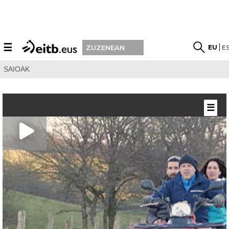
☰
EU
E
ZUZENEAN
SAIOAK
☰