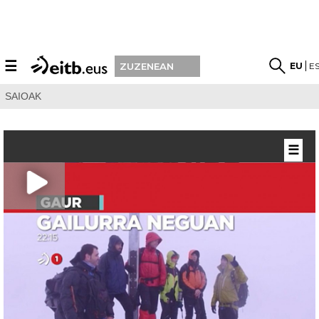
☰
EU
E
ZUZENEAN
SAIOAK
☰