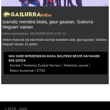
Izarraitz mendira bisita, gaur gauean, 'Gailurra
Neguan' saioan
Azken eguneratzea:
2017/02/09
00:00
(UTC+1)
Andoni Aizpuruk eta Irati Andak Izarraitz bisitatuko dute, gaur gauean, 'Gailurra
Neguan' saioan. Ez galdu!
HAU ZURE INTERESEKOA BADA, BALITEKE BESTE GAI HAUEK
ERE IZATEA
Kirolak
Telebista Euskal Herrian
Telebista saioak
Bideo ikusienak
ETB1
© EITB - 2026