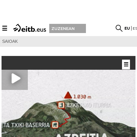
☰
EU
E
ZUZENEAN
SAIOAK
☰