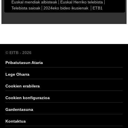
Euskal mendiak albisteak
Euskal Herriko telebista
Telebista saioak
2024eko bideo ikusienak
ETB1
© EITB - 2026
Pribatutasun Ataria
Lege Oharra
Cookien erabilera
Cookien konfigurazioa
Gardentasuna
Kontaktua