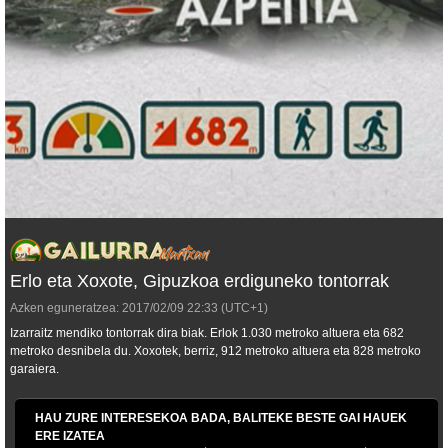
Erlo eta Xoxote, Gipuzkoa erdiguneko tontorrak
Azken eguneratzea:
2017/02/09
22:33
(UTC+1)
Izarraitz mendiko tontorrak dira biak. Erlok 1.030 metroko altuera eta 682
metroko desnibela du. Xoxotek, berriz, 912 metroko altuera eta 828 metroko
garaiera.
HAU ZURE INTERESEKOA BADA, BALITEKE BESTE GAI HAUEK
ERE IZATEA