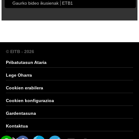
Gaurko bideo ikusienak
ETB1
© EITB - 2026
Pribatutasun Ataria
Lege Oharra
Cookien erabilera
Cookien konfigurazioa
Gardentasuna
Kontaktua
Web mapa