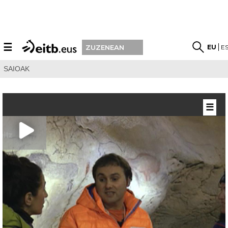
☰
EU
E
ZUZENEAN
SAIOAK
☰