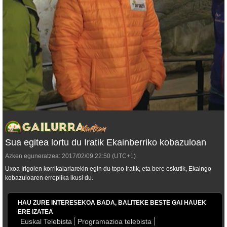
Sua egitea lortu du Iratik Ekainberriko kobazuloan
Azken eguneratzea:
2017/02/09
22:50
(UTC+1)
Uxoa Irigoien korrikalariarekin egin du topo Iratik, eta bere eskutik, Ekaingo
kobazuloaren erreplika ikusi du.
HAU ZURE INTERESEKOA BADA, BALITEKE BESTE GAI HAUEK
ERE IZATEA
Euskal Telebista
Programazioa telebista