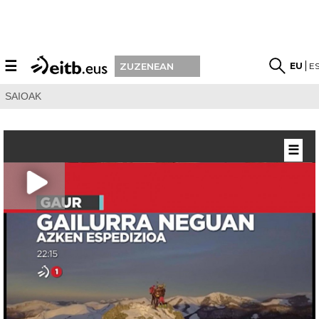
☰
EU
E
ZUZENEAN
SAIOAK
☰