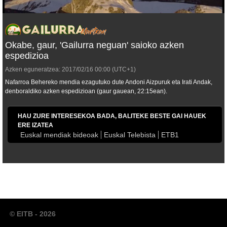
Okabe, gaur, 'Gailurra neguan' saioko azken
espedizioa
Azken eguneratzea:
2017/02/16
00:00
(UTC+1)
Nafarroa Behereko mendia ezagutuko dute Andoni Aizpuruk eta Irati Andak,
denboraldiko azken espedizioan (gaur gauean, 22:15ean).
HAU ZURE INTERESEKOA BADA, BALITEKE BESTE GAI HAUEK
ERE IZATEA
Euskal mendiak bideoak
Euskal Telebista
ETB1
© EITB - 2026