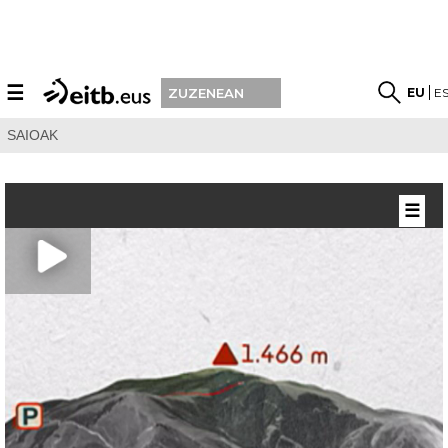
☰
EU
E
ZUZENEAN
SAIOAK
☰