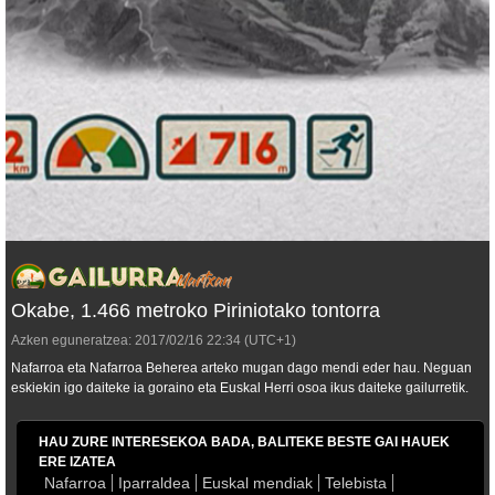
Okabe, 1.466 metroko Piriniotako tontorra
Azken eguneratzea:
2017/02/16
22:34
(UTC+1)
Nafarroa eta Nafarroa Beherea arteko mugan dago mendi eder hau. Neguan
eskiekin igo daiteke ia goraino eta Euskal Herri osoa ikus daiteke gailurretik.
HAU ZURE INTERESEKOA BADA, BALITEKE BESTE GAI HAUEK
ERE IZATEA
Nafarroa
Iparraldea
Euskal mendiak
Telebista