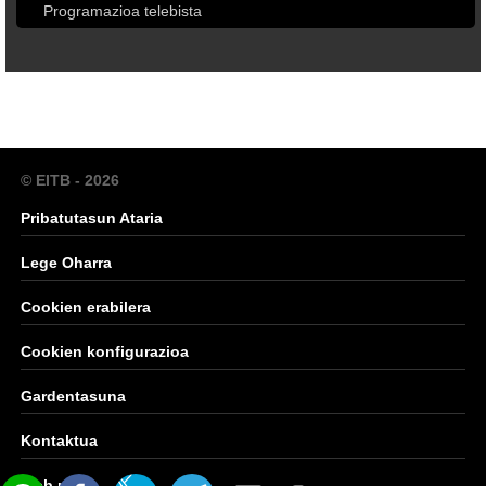
Programazioa telebista
© EITB - 2026
Pribatutasun Ataria
Lege Oharra
Cookien erabilera
Cookien konfigurazioa
Gardentasuna
Kontaktua
Web mapa