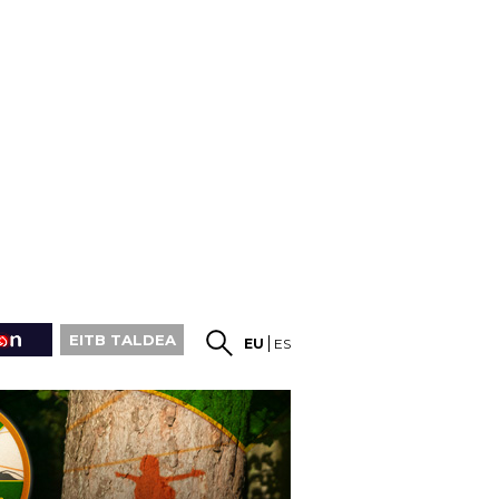
EITB TALDEA
EU
ES