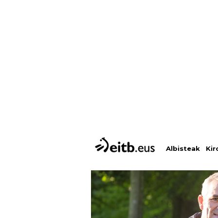
Albisteak
Kir