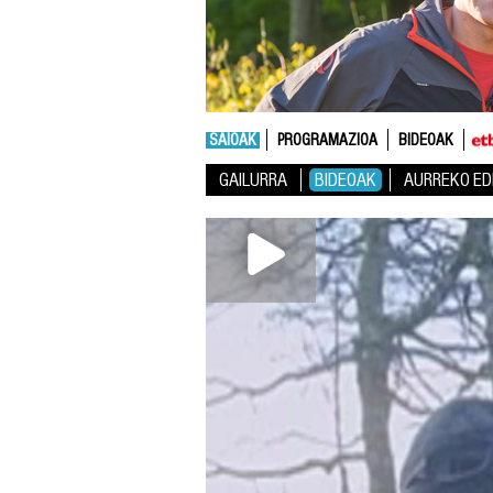
SAIOAK
PROGRAMAZIOA
BIDEOAK
GAILURRA
BIDEOAK
AURREKO ED