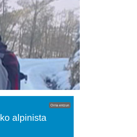
Orria entzun
o alpinista