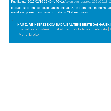
Publikatuta:
2017/02/16
22:40
(UTC+1)
Azken eguneratzea:
2021/10/18
1
Iparraldeko lehen espedizio handia antolatu zuen Larraineko mendizaleak
mendietan jasoko harri bana utzi nahi du Okabeko tinean.
HAU ZURE INTERESEKOA BADA, BALITEKE BESTE GAI HAUEK 
Iparraldea albisteak
Euskal mendiak bideoak
Telebista
Mendi kirolak