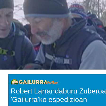
Robert Larrandaburu Zuberoak
'Gailurra'ko espedizioan