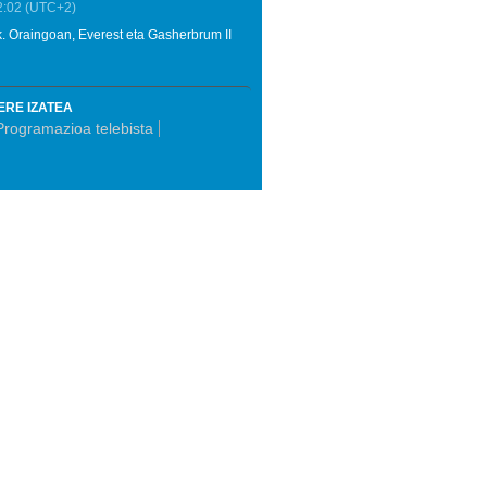
2:02
(UTC+2)
. Oraingoan, Everest eta Gasherbrum II
ERE IZATEA
Programazioa telebista