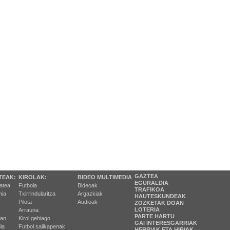
GAZTEA
TEAK:
KIROLAK:
BIDEO MULTIMEDIA
EGURALDIA
tatea
Futbola
Bideoak
TRAFIKOA
ia
Txirrindularitza
Argazkiak
HAUTESKUNDEAK
Pilota
Audioak
ZOZKETAK DOAN
LOTERIA
Arrauna
PARTE HARTU
ran
Kirol gehiago
GAI INTERESGARRIAK
ia
Futbol sailkapenak
HERRIAK ETA HIRIAK