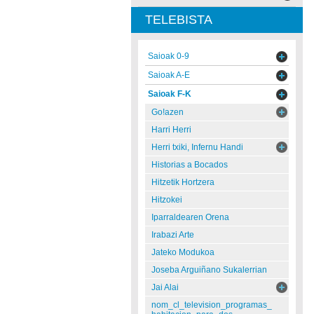
TELEBISTA
Saioak 0-9
Saioak A-E
Saioak F-K
Go!azen
Harri Herri
Herri txiki, Infernu Handi
Historias a Bocados
Hitzetik Hortzera
Hitzokei
Iparraldearen Orena
Irabazi Arte
Jateko Modukoa
Joseba Arguiñano Sukalerrian
Jai Alai
nom_cl_television_programas_