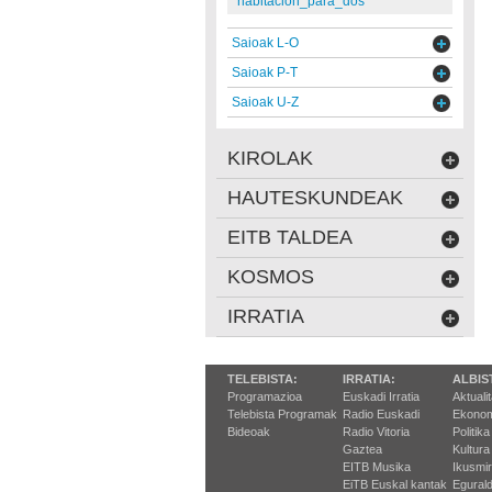
habitacion_para_dos
Saioak L-O
Saioak P-T
Saioak U-Z
KIROLAK
HAUTESKUNDEAK
EITB TALDEA
KOSMOS
IRRATIA
TELEBISTA:
IRRATIA:
ALBIS
Programazioa
Euskadi Irratia
Aktuali
Telebista Programak
Radio Euskadi
Ekonom
Bideoak
Radio Vitoria
Politika
Gaztea
Kultura
EITB Musika
Ikusmi
EiTB Euskal kantak
Egurald